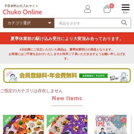
0
手芸材料お仕入れサイト
ﾒﾆｭｰ
夏季休業前の駆け込み受注により大変混み合っております。
6日以降にご注文いただいた商品は、夏季休業明けの発送となります。
お客様にはご不便をおかけいたしますが何卒ご了承いただきますようお願い申し上げま
す。
ご指定のカテゴリは存在しません
New Items
NEW
NEW