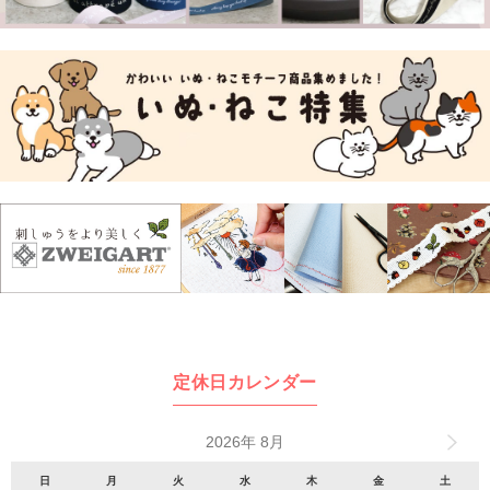
定休日カレンダー
2026年 8月
日
月
火
水
木
金
土