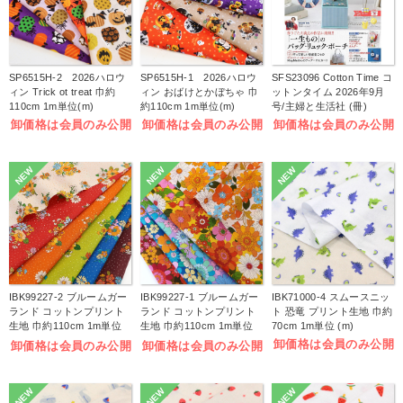
SP6515H-2 2026ハロウ
SP6515H-1 2026ハロウ
SFS23096 Cotton Time コ
ィン Trick ot treat 巾約
ィン おばけとかぼちゃ 巾
ットンタイム 2026年9月
110cm 1m単位(m)
約110cm 1m単位(m)
号/主婦と生活社 (冊)
卸価格は会員のみ公開
卸価格は会員のみ公開
卸価格は会員のみ公開
NEW
NEW
NEW
IBK99227-2 ブルームガー
IBK99227-1 ブルームガー
IBK71000-4 スムースニッ
ランド コットンプリント
ランド コットンプリント
ト 恐竜 プリント生地 巾約
生地 巾約110cm 1m単位
生地 巾約110cm 1m単位
70cm 1m単位 (m)
(m)
(m)
卸価格は会員のみ公開
卸価格は会員のみ公開
卸価格は会員のみ公開
NEW
NEW
NEW