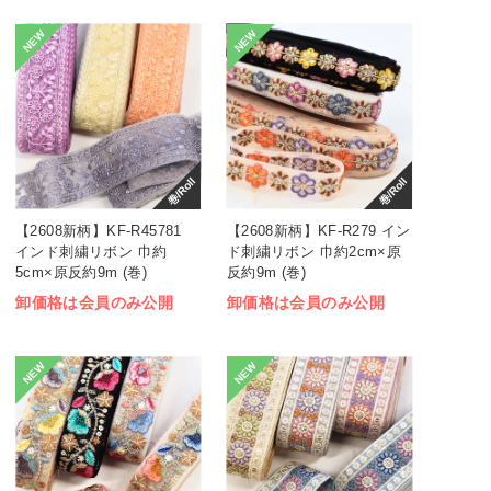
NEW
NEW
巻/Roll
巻/Roll
【2608新柄】KF-R45781
【2608新柄】KF-R279 イン
インド刺繍リボン 巾約
ド刺繍リボン 巾約2cm×原
5cm×原反約9m (巻)
反約9m (巻)
卸価格は会員のみ公開
卸価格は会員のみ公開
NEW
NEW