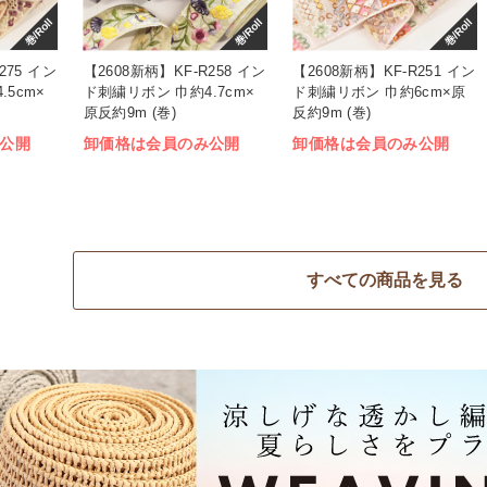
巻/Roll
巻/Roll
巻/Roll
275 イン
【2608新柄】KF-R258 イン
【2608新柄】KF-R251 イン
5cm×
ド刺繍リボン 巾約4.7cm×
ド刺繍リボン 巾約6cm×原
原反約9m (巻)
反約9m (巻)
公開
卸価格は会員のみ公開
卸価格は会員のみ公開
すべての商品を見る