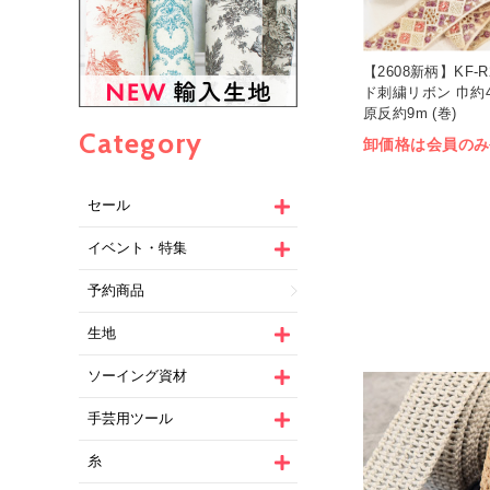
【2608新柄】KF-R
ド刺繍リボン 巾約4.
原反約9m (巻)
Category
卸価格は会員のみ
セール
イベント・特集
予約商品
生地
ソーイング資材
手芸用ツール
糸