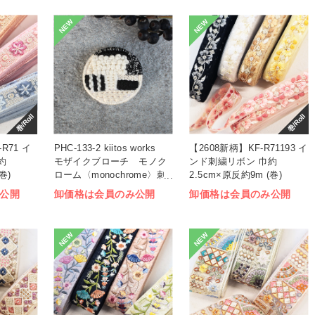
NEW
NEW
巻/Roll
巻/Roll
R71 イ
PHC-133-2 kiitos works
【2608新柄】KF-R71193 イ
約
モザイクブローチ モノク
ンド刺繍リボン 巾約
巻)
ローム〈monochrome〉刺
2.5cm×原反約9m (巻)
しゅうキット (袋)
公開
卸価格は会員のみ公開
卸価格は会員のみ公開
NEW
NEW