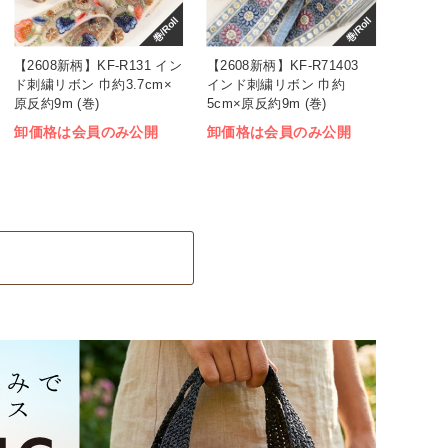
巻/Roll
巻/Roll
【2608新柄】KF-R131 イン
【2608新柄】KF-R71403
ド刺繍リボン 巾約3.7cm×
インド刺繍リボン 巾約
原反約9m (巻)
5cm×原反約9m (巻)
卸価格は会員のみ公開
卸価格は会員のみ公開