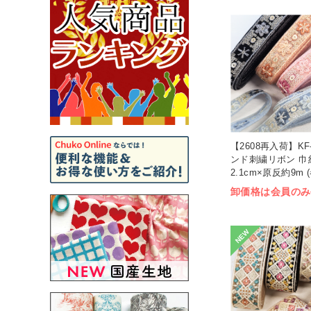
【2608再入荷】KF-
ンド刺繍リボン 巾
2.1cm×原反約9m (
卸価格は会員のみ
NEW