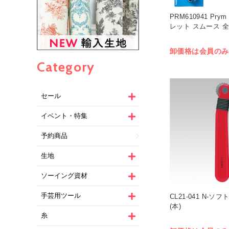
PRM610941 Pr
レット スムース 全長
卸価格は会員のみ
Category
セール
イベント・特集
予約商品
生地
ソーイング資材
手芸用ツール
CL21-041 N-ソ
(本)
糸