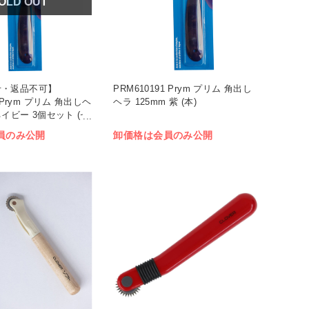
OLD OUT
せ・返品不可】
PRM610191 Prym プリム 角出し
3 Prym プリム 角出しヘ
ヘラ 125mm 紫 (本)
 ネイビー 3個セット (セ
員のみ公開
卸価格は会員のみ公開