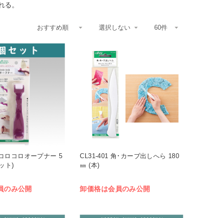
れる。
-5 コロコロオープナー 5
CL31-401 角･カーブ出しへら 180
ット)
㎜ (本)
員のみ公開
卸価格は会員のみ公開