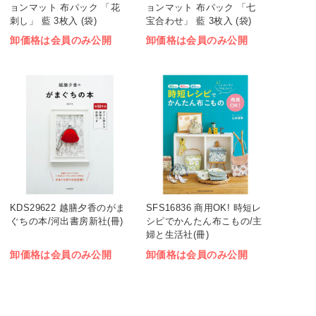
ョンマット 布パック 「花
ョンマット 布パック 「七
刺し」 藍 3枚入 (袋)
宝合わせ」 藍 3枚入 (袋)
卸価格は会員のみ公開
卸価格は会員のみ公開
KDS29622 越膳夕香のがま
SFS16836 商用OK! 時短レ
ぐちの本/河出書房新社(冊)
シピでかんたん布こもの/主
婦と生活社(冊)
卸価格は会員のみ公開
卸価格は会員のみ公開