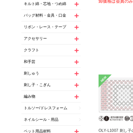
卸価格は会員のみ
キルト綿・芯地・つめ綿
バッグ材料・金具・口金
リボン・レース・テープ
アクセサリー
クラフト
和手芸
刺しゅう
NEW
刺し子・こぎん
編み物
トルソー/ドレスフォーム
ネイルシール・用品
OLY-L1007 刺
ペット用品材料