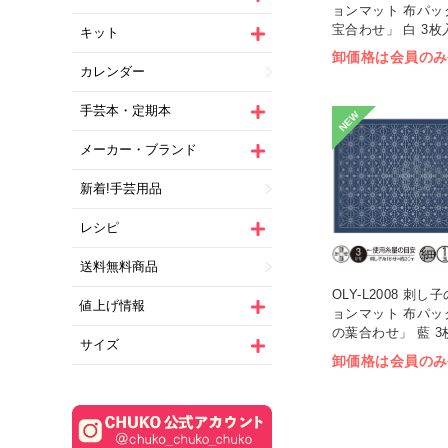
ョンマット 布パッ
宝合わせ」 白 3枚入
キット
卸価格は会員のみ
カレンダー
手芸本・定期本
NEW
メーカー・ブランド
新着!手芸用品
レシピ
送料無料商品
OLY-L2008 刺
値上げ情報
ョンマット 布パッ
の葉合わせ」 藍 3枚
サイズ
卸価格は会員のみ