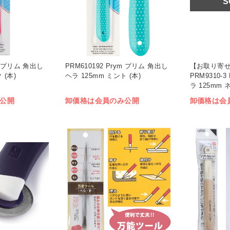
S
ym プリム 角出し
PRM610192 Prym プリム 角出し
【お取り寄
 (本)
ヘラ 125mm ミント (本)
PRM9310-
ラ 125mm
ット)
公開
卸価格は会員のみ公開
卸価格は会