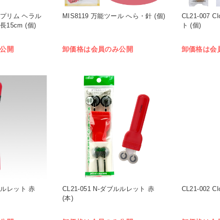
ym プリム ヘラル
MIS8119 万能ツール へら・針 (個)
CL21-007 
15cm (個)
ト (個)
公開
卸価格は会員のみ公開
卸価格は会
フトルレット 赤
CL21-051 N-ダブルルレット 赤
CL21-002 C
(本)