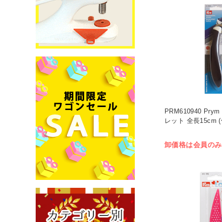
PRM610940 Pr
レット 全長15cm (
卸価格は会員のみ