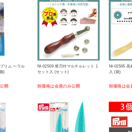
ym プリム ヘラル
NI-02509 替刃付マルチルレット 1
NI-02505
個)
セット入 (セット)
入 (袋)
公開
卸価格は会員のみ公開
卸価格は会