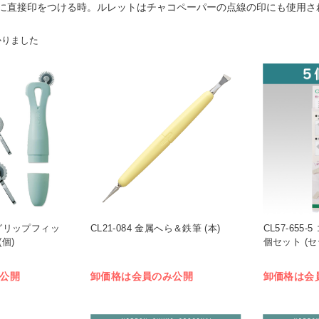
に直接印をつける時。ルレットはチャコペーパーの点線の印にも使用さ
かりました
er グリップフィッ
CL21-084 金属へら＆鉄筆 (本)
CL57-655
(個)
個セット (セ
公開
卸価格は会員のみ公開
卸価格は会