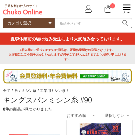
0
手芸材料お仕入れサイト
ﾒﾆｭｰ
夏季休業前の駆け込み受注により大変混み合っております。
6日以降にご注文いただいた商品は、夏季休業明けの発送となります。
お客様にはご不便をおかけいたしますが何卒ご了承いただきますようお願い申し上げま
す。
全て
/
糸
/
ミシン糸
/
工業用ミシン糸
/
キングスパンミシン糸 #90
8件
の商品が見つかりました