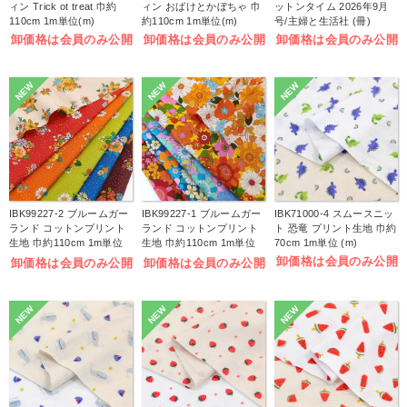
ィン Trick ot treat 巾約
ィン おばけとかぼちゃ 巾
ットンタイム 2026年9月
110cm 1m単位(m)
約110cm 1m単位(m)
号/主婦と生活社 (冊)
卸価格は会員のみ公開
卸価格は会員のみ公開
卸価格は会員のみ公開
NEW
NEW
NEW
IBK99227-2 ブルームガー
IBK99227-1 ブルームガー
IBK71000-4 スムースニッ
ランド コットンプリント
ランド コットンプリント
ト 恐竜 プリント生地 巾約
生地 巾約110cm 1m単位
生地 巾約110cm 1m単位
70cm 1m単位 (m)
(m)
(m)
卸価格は会員のみ公開
卸価格は会員のみ公開
卸価格は会員のみ公開
NEW
NEW
NEW