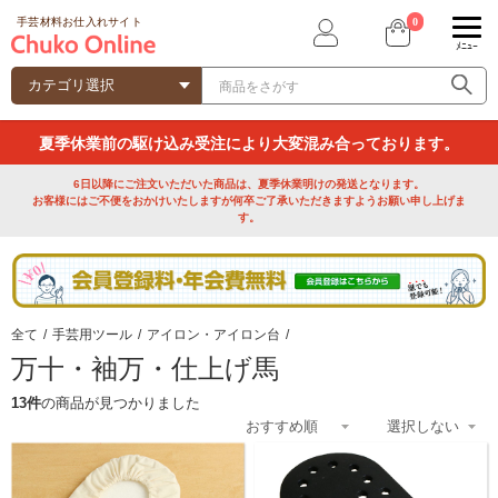
0
手芸材料お仕入れサイト
ﾒﾆｭｰ
夏季休業前の駆け込み受注により大変混み合っております。
6日以降にご注文いただいた商品は、夏季休業明けの発送となります。
お客様にはご不便をおかけいたしますが何卒ご了承いただきますようお願い申し上げま
す。
全て
/
手芸用ツール
/
アイロン・アイロン台
/
万十・袖万・仕上げ馬
13件
の商品が見つかりました