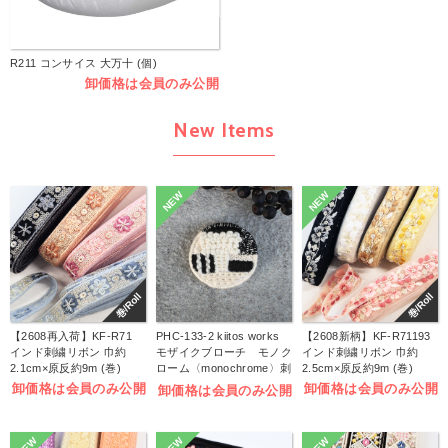
R211 コンサイス 大万十 (個)
卸価格は会員のみ公開
New Items
NEW
NEW
巻/Roll
巻/Roll
【2608再入荷】KF-R71
PHC-133-2 kiitos works
【2608新柄】KF-R71193
インド刺繍リボン 巾約
モザイクブローチ モノク
インド刺繍リボン 巾約
2.1cm×原反約9m (巻)
ローム〈monochrome〉刺
2.5cm×原反約9m (巻)
しゅうキット (袋)
卸価格は会員のみ公開
卸価格は会員のみ公開
卸価格は会員のみ公開
NEW
NEW
NEW