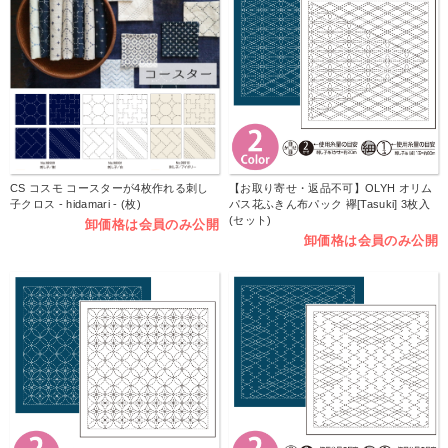
CS コスモ コースターが4枚作れる刺し
【お取り寄せ・返品不可】OLYH オリム
子クロス - hidamari - (枚)
パス花ふきん布パック 襷[Tasuki] 3枚入
(セット)
卸価格は会員のみ公開
卸価格は会員のみ公開