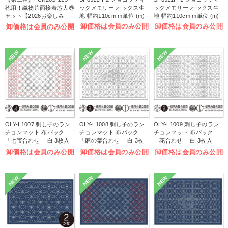
徳用！織物片面接着芯大巻
ックメモリー オックス生
ックメモリー オックス生
セット【2026お楽しみ
地 幅約110cm m単位 (m)
地 幅約110cm m単位 (m)
袋】(袋)
卸価格は会員のみ公開
卸価格は会員のみ公開
卸価格は会員のみ公開
NEW
NEW
NEW
OLY-L1007 刺し子のラン
OLY-L1008 刺し子のラン
OLY-L1009 刺し子のラン
チョンマット 布パック
チョンマット 布パック
チョンマット 布パック
「七宝合わせ」 白 3枚入
「麻の葉合わせ」 白 3枚
「花合わせ」 白 3枚入
(袋)
入 (袋)
(袋)
卸価格は会員のみ公開
卸価格は会員のみ公開
卸価格は会員のみ公開
NEW
NEW
NEW