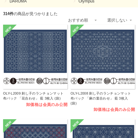
DARUMA
Olympus
314件
の商品が見つかりました
NEW
NEW
OLY-L2009 刺し子のランチョンマット
OLY-L2008 刺し子のランチョンマット
布パック 「花合わせ」 藍 3枚入 (袋)
布パック 「麻の葉合わせ」 藍 3枚入
(袋)
卸価格は会員のみ公開
卸価格は会員のみ公開
NEW
NEW