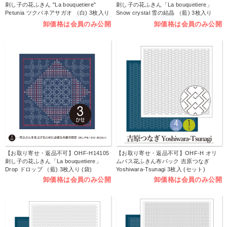
刺し子の花ふきん "La bouquetiere"
刺し子の花ふきん「La bouquetiere」
Petunia ツクバネアサガオ （白) 3枚入り
Snow crystal 雪の結晶 （藍) 3枚入り
(袋)
(袋)
卸価格は会員のみ公開
卸価格は会員のみ公開
【お取り寄せ・返品不可】OHF-H14105
【お取り寄せ・返品不可】OHF-H オリ
刺し子の花ふきん「La bouquetiere」
ムパス花ふきん布パック 吉原つなぎ
Drop ドロップ （藍) 3枚入り (袋)
Yoshiwara-Tsunagi 3枚入 (セット)
卸価格は会員のみ公開
卸価格は会員のみ公開