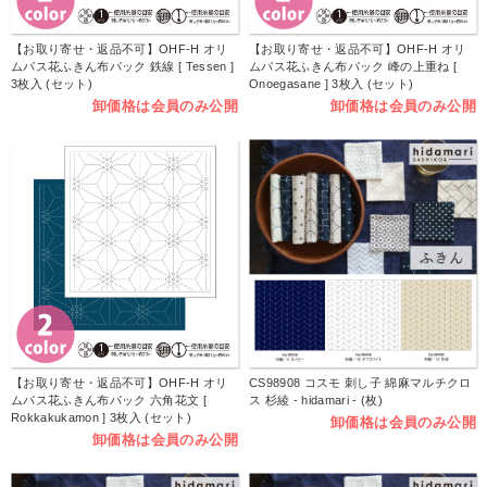
【お取り寄せ・返品不可】OHF-H オリ
【お取り寄せ・返品不可】OHF-H オリ
ムパス花ふきん布パック 鉄線 [ Tessen ]
ムパス花ふきん布パック 峰の上重ね [
3枚入 (セット)
Onoegasane ] 3枚入 (セット)
卸価格は会員のみ公開
卸価格は会員のみ公開
【お取り寄せ・返品不可】OHF-H オリ
CS98908 コスモ 刺し子 綿麻マルチクロ
ムパス花ふきん布パック 六角花文 [
ス 杉綾 - hidamari - (枚)
Rokkakukamon ] 3枚入 (セット)
卸価格は会員のみ公開
卸価格は会員のみ公開