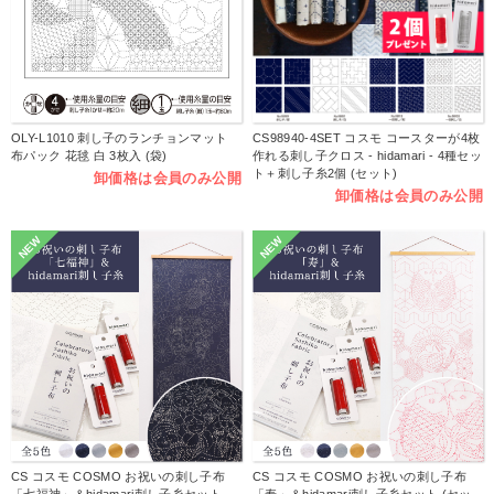
OLY-L1010 刺し子のランチョンマット
CS98940-4SET コスモ コースターが4枚
布パック 花毬 白 3枚入 (袋)
作れる刺し子クロス - hidamari - 4種セッ
ト＋刺し子糸2個 (セット)
卸価格は会員のみ公開
卸価格は会員のみ公開
NEW
NEW
CS コスモ COSMO お祝いの刺し子布
CS コスモ COSMO お祝いの刺し子布