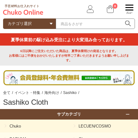
0
手芸材料お仕入れサイト
ﾒﾆｭｰ
夏季休業前の駆け込み受注により大変混み合っております。
6日以降にご注文いただいた商品は、夏季休業明けの発送となります。
お客様にはご不便をおかけいたしますが何卒ご了承いただきますようお願い申し上げま
す。
全て
/
イベント・特集
/
海外向け
/
Sashiko
/
Sashiko Cloth
サブカテゴリ
Chuko
LECUEN/COSMO