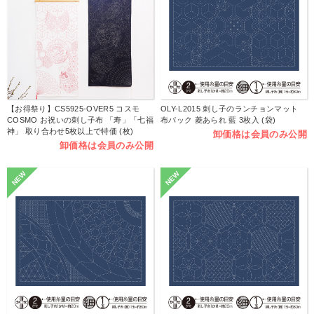
【お得祭り】CS5925-OVER5 コスモ
OLY-L2015 刺し子のランチョンマット
COSMO お祝いの刺し子布 「寿」「七福
布パック 菱あられ 藍 3枚入 (袋)
神」 取り合わせ5枚以上で特価 (枚)
卸価格は会員のみ公開
卸価格は会員のみ公開
NEW
NEW