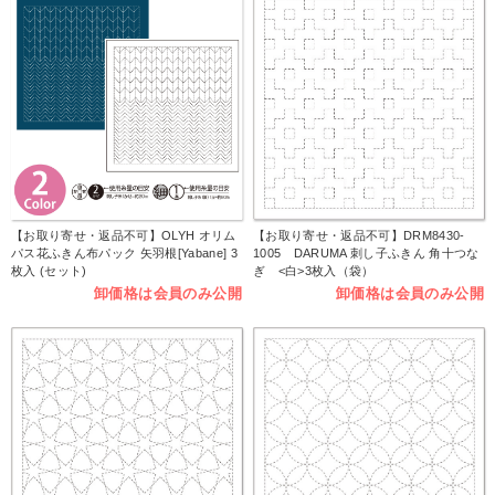
【お取り寄せ・返品不可】OLYH オリム
【お取り寄せ・返品不可】DRM8430-
パス花ふきん布パック 矢羽根[Yabane] 3
1005 DARUMA 刺し子ふきん 角十つな
枚入 (セット)
ぎ <白>3枚入（袋）
卸価格は会員のみ公開
卸価格は会員のみ公開