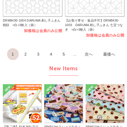
DRM8430-1004 DARUMA 刺し子ふきん
【お取り寄せ・返品不可】DRM8430-
朝顔 <白>3枚入（袋）
1003 DARUMA 刺し子ふきん 七宝つな
ぎ <白>3枚入（袋）
卸価格は会員のみ公開
卸価格は会員のみ公開
1
2
3
4
5
...
次へ
最後へ
New Items
NEW
NEW
NEW
【第二弾】FUK26S-213
SP6511H-2 ショコラティ
SP6511H-1 ショコラティ