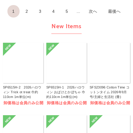
1
2
3
4
5
...
次へ
最後へ
New Items
NEW
NEW
SP6515H-2 2026ハロウ
SP6515H-1 2026ハロウ
SFS23096 Cotton Time コ
ィン Trick ot treat 巾約
ィン おばけとかぼちゃ 巾
ットンタイム 2026年9月
110cm 1m単位(m)
約110cm 1m単位(m)
号/主婦と生活社 (冊)
卸価格は会員のみ公開
卸価格は会員のみ公開
卸価格は会員のみ公開
NEW
NEW
NEW