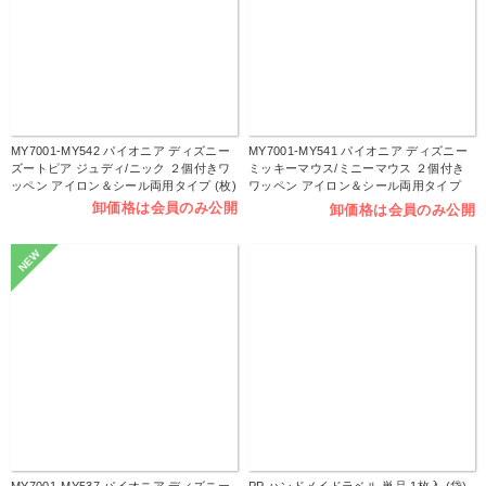
MY7001-MY542 パイオニア ディズニー
MY7001-MY541 パイオニア ディズニー
ズートピア ジュディ/ニック ２個付きワ
ミッキーマウス/ミニーマウス ２個付き
ッペン アイロン＆シール両用タイプ (枚)
ワッペン アイロン＆シール両用タイプ
(枚)
卸価格は会員のみ公開
卸価格は会員のみ公開
NEW
MY7001-MY537 パイオニア ディズニー
PP ハンドメイドラベル 単品 1枚入 (袋)