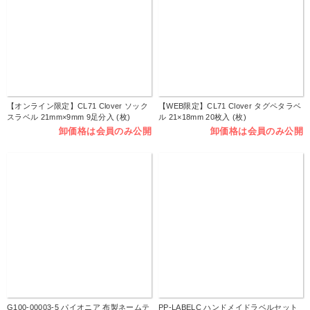
【オンライン限定】CL71 Clover ソック
【WEB限定】CL71 Clover タグペタラベ
スラベル 21mm×9mm 9足分入 (枚)
ル 21×18mm 20枚入 (枚)
卸価格は会員のみ公開
卸価格は会員のみ公開
G100-00003-5 パイオニア 布製ネームテ
PP-LABELC ハンドメイドラベルセット