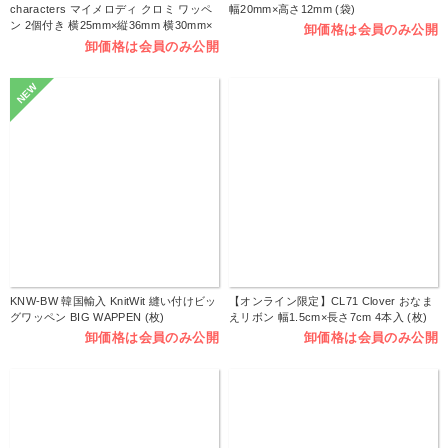
characters マイメロディ クロミ ワッペ
幅20mm×高さ12mm (袋)
ン 2個付き 横25mm×縦36mm 横30mm×
卸価格は会員のみ公開
縦37mm シール アイロン両用タイプ
卸価格は会員のみ公開
(枚）
NEW
KNW-BW 韓国輸入 KnitWit 縫い付けビッ
【オンライン限定】CL71 Clover おなま
グワッペン BIG WAPPEN (枚)
えリボン 幅1.5cm×長さ7cm 4本入 (枚)
卸価格は会員のみ公開
卸価格は会員のみ公開