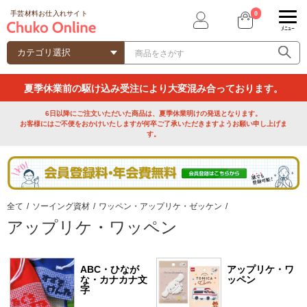
0
手芸材料お仕入れサイト
ﾒﾆｭｰ
夏季休業前の駆け込み受注により大変混み合っております。
6日以降にご注文いただいた商品は、夏季休業明けの発送となります。
お客様にはご不便をおかけいたしますが何卒ご了承いただきますようお願い申し上げま
す。
全て
/
ソーイング資材
/
ワッペン・アップリケ・ゼッケン
/
アップリケ・ワッペン
ABC・ひなが
アップリケ・ワ
な・カナカナ文
ッペン
字