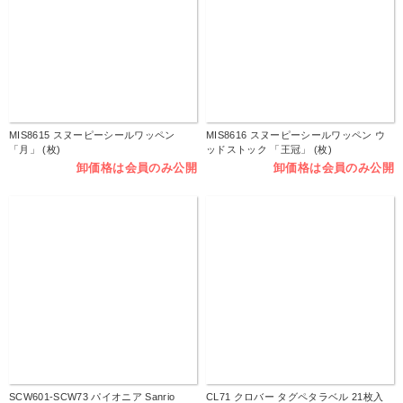
MIS8615 スヌーピーシールワッペン
MIS8616 スヌーピーシールワッペン ウ
「月」 (枚)
ッドストック 「王冠」 (枚)
卸価格は会員のみ公開
卸価格は会員のみ公開
SCW601-SCW73 パイオニア Sanrio
CL71 クロバー タグペタラベル 21枚入