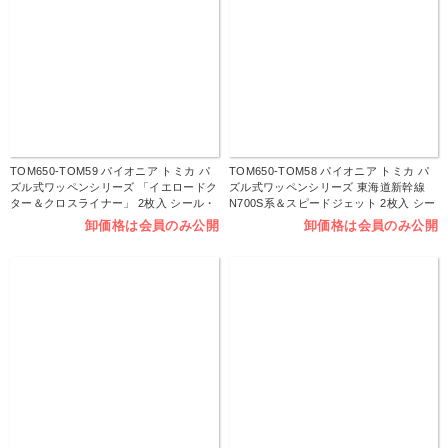
TOM650-TOM59 パイオニア トミカ パ
TOM650-TOM58 パイオニア トミカ パ
ズル式ワッペンシリーズ 「イエロードク
ズル式ワッペンシリーズ 東海道新幹線
ター＆クロスライナー」 2枚入 シール・
N700S系＆スピードジェット 2枚入 シー
アイロン両用タイプ （枚）
ル・アイロン両用タイプ （枚）
卸価格は会員のみ公開
卸価格は会員のみ公開