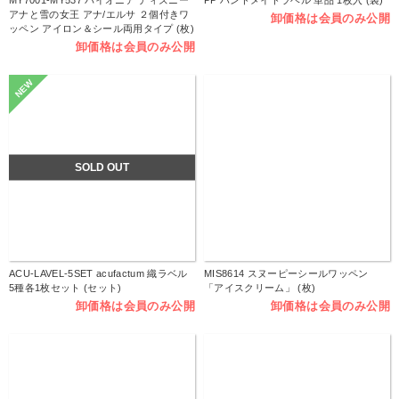
アナと雪の女王 アナ/エルサ ２個付きワ
卸価格は会員のみ公開
ッペン アイロン＆シール両用タイプ (枚)
卸価格は会員のみ公開
NEW
SOLD OUT
ACU-LAVEL-5SET acufactum 織ラベル
MIS8614 スヌーピーシールワッペン
5種各1枚セット (セット)
「アイスクリーム」 (枚)
卸価格は会員のみ公開
卸価格は会員のみ公開