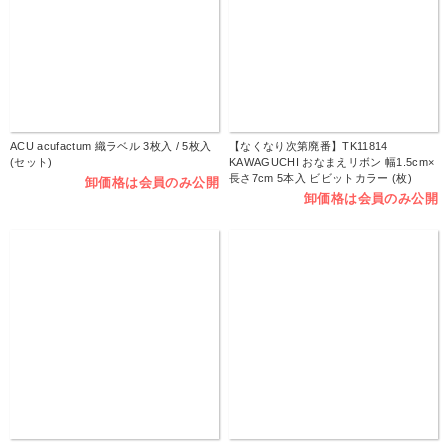
ACU acufactum 織ラベル 3枚入 / 5枚入
【なくなり次第廃番】TK11814
(セット)
KAWAGUCHI おなまえリボン 幅1.5cm×
長さ7cm 5本入 ビビットカラー (枚)
卸価格は会員のみ公開
卸価格は会員のみ公開