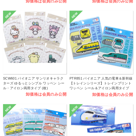
卸価格は会員のみ公開
卸価格は会員のみ公開
NEW
NEW
SCW601 パイオニア サンリオキャラク
PTR851 パイオニア 人気の電車＆新幹線
ターズ ゆるっとシンプル ワッペン シー
【トレインシリーズ】トレインプリント
ル・アイロン両用タイプ (枚)
ワッペン シール＆アイロン両用タイプ
(枚)
卸価格は会員のみ公開
卸価格は会員のみ公開
NEW
NEW