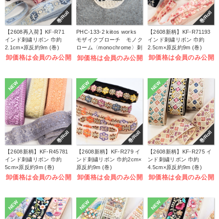
巻/Roll
巻/Roll
【2608再入荷】KF-R71
PHC-133-2 kiitos works
【2608新柄】KF-R71193
インド刺繍リボン 巾約
モザイクブローチ モノク
インド刺繍リボン 巾約
2.1cm×原反約9m (巻)
ローム〈monochrome〉刺
2.5cm×原反約9m (巻)
しゅうキット (袋)
卸価格は会員のみ公開
卸価格は会員のみ公開
卸価格は会員のみ公開
NEW
NEW
NEW
巻/Roll
巻/Roll
巻/Roll
【2608新柄】KF-R45781
【2608新柄】KF-R279 イ
【2608新柄】KF-R275 イ
インド刺繍リボン 巾約
ンド刺繍リボン 巾約2cm×
ンド刺繍リボン 巾約
5cm×原反約9m (巻)
原反約9m (巻)
4.5cm×原反約9m (巻)
卸価格は会員のみ公開
卸価格は会員のみ公開
卸価格は会員のみ公開
NEW
NEW
NEW