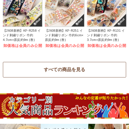
巻/Roll
巻/Roll
巻/Roll
【2608新柄】KF-R258 イ
【2608新柄】KF-R251 イ
【2608新柄】KF-R131 イ
ンド刺繍リボン 巾約
ンド刺繍リボン 巾約6cm×
ンド刺繍リボン 巾約
4.7cm×原反約9m (巻)
原反約9m (巻)
3.7cm×原反約9m (巻)
卸価格は会員のみ公開
卸価格は会員のみ公開
卸価格は会員のみ公開
すべての商品を見る