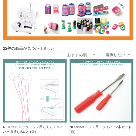
22件
の商品が見つかりました
NI-09935 ロックミシン用らくらくルー
NI-09959 ミシン用ドライバー2本セット
パー糸通し5本入 (袋)
(袋)