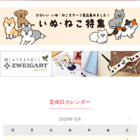
定休日カレンダー
2026年 8月
日
月
火
水
木
金
土