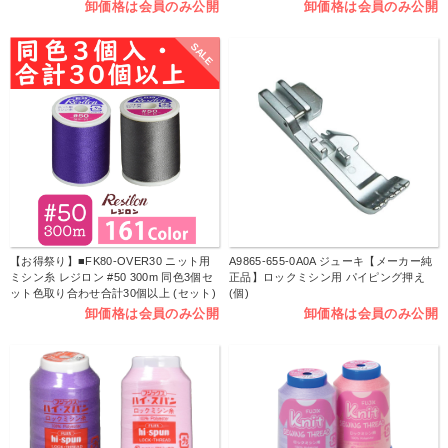
卸価格は会員のみ公開
卸価格は会員のみ公開
SALE
【お得祭り】■FK80-OVER30 ニット用
A9865-655-0A0A ジューキ【メーカー純
ミシン糸 レジロン #50 300m 同色3個セ
正品】ロックミシン用 パイピング押え
ット色取り合わせ合計30個以上 (セット)
(個)
卸価格は会員のみ公開
卸価格は会員のみ公開