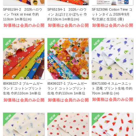
SP6515H-2 2026ハロウ
SP6515H-1 2026ハロウ
SFS23096 Cotton Time コ
ィン Trick ot treat 巾約
ィン おばけとかぼちゃ 巾
ットンタイム 2026年9月
110cm 1m単位(m)
約110cm 1m単位(m)
号/主婦と生活社 (冊)
卸価格は会員のみ公開
卸価格は会員のみ公開
卸価格は会員のみ公開
NEW
NEW
NEW
IBK99227-2 ブルームガー
IBK99227-1 ブルームガー
IBK71000-4 スムースニッ
ランド コットンプリント
ランド コットンプリント
ト 恐竜 プリント生地 巾約
生地 巾約110cm 1m単位
生地 巾約110cm 1m単位
70cm 1m単位 (m)
(m)
(m)
卸価格は会員のみ公開
卸価格は会員のみ公開
卸価格は会員のみ公開
NEW
NEW
NEW