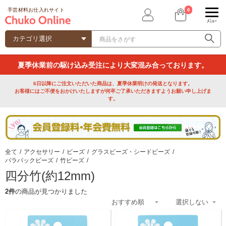
0
手芸材料お仕入れサイト
ﾒﾆｭｰ
夏季休業前の駆け込み受注により大変混み合っております。
6日以降にご注文いただいた商品は、夏季休業明けの発送となります。
お客様にはご不便をおかけいたしますが何卒ご了承いただきますようお願い申し上げま
す。
全て
/
アクセサリー
/
ビーズ
/
グラスビーズ・シードビーズ
/
バラパックビーズ
/
竹ビーズ
/
四分竹(約12mm)
2件
の商品が見つかりました