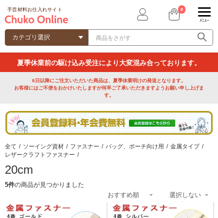
0
手芸材料お仕入れサイト
ﾒﾆｭｰ
夏季休業前の駆け込み受注により大変混み合っております。
6日以降にご注文いただいた商品は、夏季休業明けの発送となります。
お客様にはご不便をおかけいたしますが何卒ご了承いただきますようお願い申し上げま
す。
全て
/
ソーイング資材
/
ファスナー
/
バッグ、ポーチ向け用
/
金属タイプ
/
レザークラフトファスナー
/
20cm
5件
の商品が見つかりました