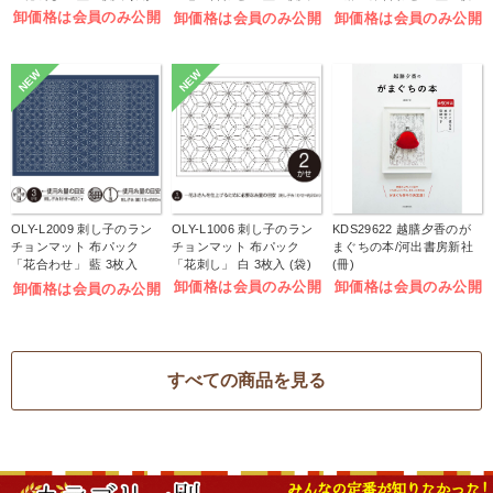
(袋)
入 (袋)
卸価格は会員のみ公開
卸価格は会員のみ公開
卸価格は会員のみ公開
NEW
NEW
OLY-L2009 刺し子のラン
OLY-L1006 刺し子のラン
KDS29622 越膳夕香のが
チョンマット 布パック
チョンマット 布パック
まぐちの本/河出書房新社
「花合わせ」 藍 3枚入
「花刺し」 白 3枚入 (袋)
(冊)
(袋)
卸価格は会員のみ公開
卸価格は会員のみ公開
卸価格は会員のみ公開
すべての商品を見る