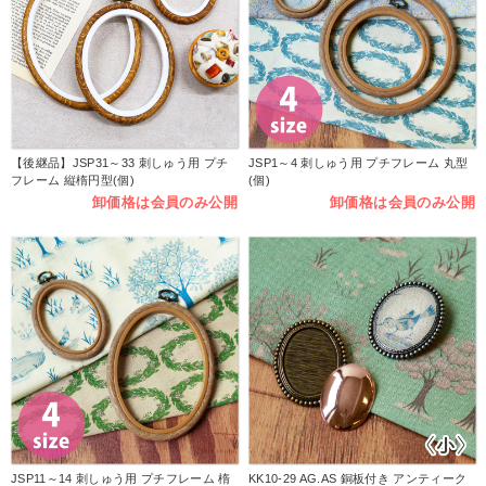
【後継品】JSP31～33 刺しゅう用 プチ
JSP1～4 刺しゅう用 プチフレーム 丸型
フレーム 縦楕円型(個)
(個)
卸価格は会員のみ公開
卸価格は会員のみ公開
JSP11～14 刺しゅう用 プチフレーム 楕
KK10-29 AG.AS 銅板付き アンティーク