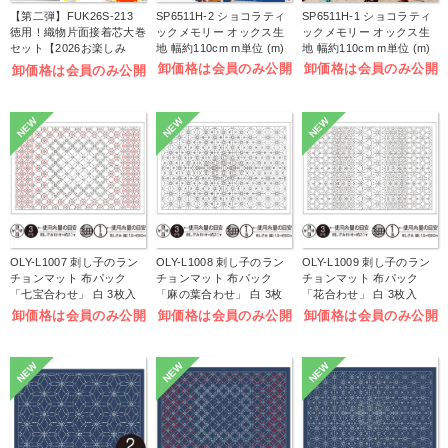
【第二弾】FUK26S-213
SP6511H-2 ショコラティ
SP6511H-1 ショコラティ
徳用！織物片面接着芯大巻
ックメモリー オックス生
ックメモリー オックス生
セット【2026お楽しみ
地 幅約110cm m単位 (m)
地 幅約110cm m単位 (m)
袋】(袋)
卸価格は会員のみ公開
卸価格は会員のみ公開
卸価格は会員のみ公開
NEW
NEW
NEW
OLY-L1007 刺し子のラン
OLY-L1008 刺し子のラン
OLY-L1009 刺し子のラン
チョンマット 布パック
チョンマット 布パック
チョンマット 布パック
「七宝合わせ」 白 3枚入
「麻の葉合わせ」 白 3枚
「花合わせ」 白 3枚入
(袋)
入 (袋)
(袋)
卸価格は会員のみ公開
卸価格は会員のみ公開
卸価格は会員のみ公開
NEW
NEW
NEW