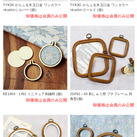
TYK3S からふる木玉口金 ワンカラー
TYK3G からふる木玉口金 ワンカラー
<kushi>シルバー (個)
<kushi>ゴールド (個)
卸価格は会員のみ公開
卸価格は会員のみ公開
KE1450・1451 ミニチュア刺繍枠 (個)
JSP41～43 刺しゅう用 プチフレーム 四
角型(個)
卸価格は会員のみ公開
卸価格は会員のみ公開