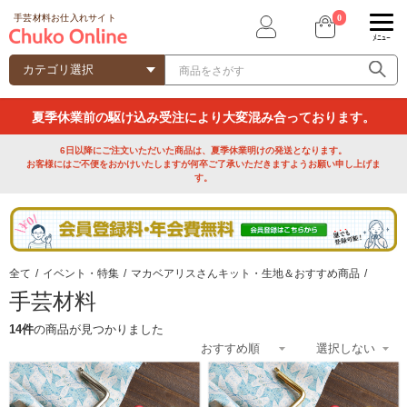
0
手芸材料お仕入れサイト
ﾒﾆｭｰ
夏季休業前の駆け込み受注により大変混み合っております。
6日以降にご注文いただいた商品は、夏季休業明けの発送となります。
お客様にはご不便をおかけいたしますが何卒ご了承いただきますようお願い申し上げま
す。
全て
/
イベント・特集
/
マカベアリスさんキット・生地＆おすすめ商品
/
手芸材料
14件
の商品が見つかりました