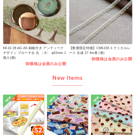
KK10-28 AG.AS 銅板付き アンティーク
【数量限定特価】CM6193-1 ケミカルレ
デザイン ブローチ台 丸 〈大〉 φ53mm 1
ース 生成 27.4m巻 (巻)
個入(個)
卸価格は会員のみ公開
卸価格は会員のみ公開
New Items
NEW
NEW
NEW