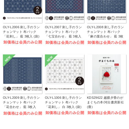
OLY-L2006 刺し子のラン
OLY-L2007 刺し子のラン
OLY-L2008 刺し子のラン
チョンマット 布パック
チョンマット 布パック
チョンマット 布パック
「花刺し」 藍 3枚入 (袋)
「七宝合わせ」 藍 3枚入
「麻の葉合わせ」 藍 3枚
(袋)
入 (袋)
卸価格は会員のみ公開
卸価格は会員のみ公開
卸価格は会員のみ公開
NEW
NEW
OLY-L2009 刺し子のラン
OLY-L1006 刺し子のラン
KDS29622 越膳夕香のが
チョンマット 布パック
チョンマット 布パック
まぐちの本/河出書房新社
「花合わせ」 藍 3枚入
「花刺し」 白 3枚入 (袋)
(冊)
(袋)
卸価格は会員のみ公開
卸価格は会員のみ公開
卸価格は会員のみ公開