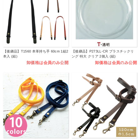
【後継品】T1560 本革持ち手 60cm 1組2
【後継品】P273LL-CR プラスチックリ
本入 (組)
ング 特大 クリア 2個入 (組)
卸価格は会員のみ公開
卸価格は会員のみ公開