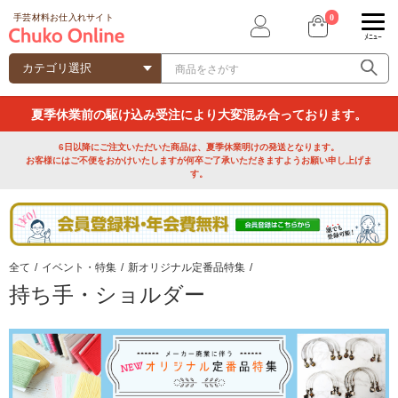
0
手芸材料お仕入れサイト
ﾒﾆｭｰ
夏季休業前の駆け込み受注により大変混み合っております。
6日以降にご注文いただいた商品は、夏季休業明けの発送となります。
お客様にはご不便をおかけいたしますが何卒ご了承いただきますようお願い申し上げま
す。
全て
/
イベント・特集
/
新オリジナル定番品特集
/
持ち手・ショルダー