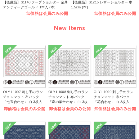
【後継品】S1140 テープショルダー 金具
【後継品】S1215 レザーショルダー 巾
アンティークゴールド 1本入 (本)
1.5cm (本)
卸価格は会員のみ公開
卸価格は会員のみ公開
New Items
NEW
NEW
NEW
OLY-L1007 刺し子のラン
OLY-L1008 刺し子のラン
OLY-L1009 刺し子のラン
チョンマット 布パック
チョンマット 布パック
チョンマット 布パック
「七宝合わせ」 白 3枚入
「麻の葉合わせ」 白 3枚
「花合わせ」 白 3枚入
(袋)
入 (袋)
(袋)
卸価格は会員のみ公開
卸価格は会員のみ公開
卸価格は会員のみ公開
NEW
NEW
NEW