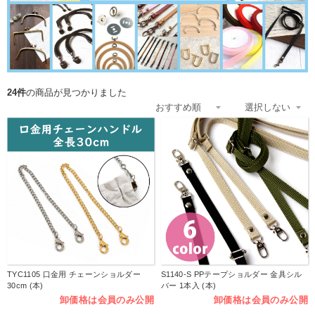
24件
の商品が見つかりました
TYC1105 口金用 チェーンショルダー
S1140-S PPテープショルダー 金具シル
30cm (本)
バー 1本入 (本)
卸価格は会員のみ公開
卸価格は会員のみ公開