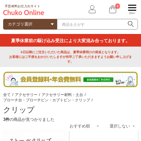
0
手芸材料お仕入れサイト
ﾒﾆｭｰ
夏季休業前の駆け込み受注により大変混み合っております。
6日以降にご注文いただいた商品は、夏季休業明けの発送となります。
お客様にはご不便をおかけいたしますが何卒ご了承いただきますようお願い申し上げま
す。
全て
/
アクセサリー
/
アクセサリー材料・土台
/
ブローチ台・ブローチピン・カブトピン・クリップ
/
クリップ
3件
の商品が見つかりました