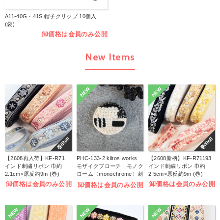
A11-40G・41S 帽子クリップ 10個入
(袋)
卸価格は会員のみ公開
New Items
NEW
NEW
巻/Roll
巻/Roll
【2608再入荷】KF-R71
PHC-133-2 kiitos works
【2608新柄】KF-R71193
インド刺繍リボン 巾約
モザイクブローチ モノク
インド刺繍リボン 巾約
2.1cm×原反約9m (巻)
ローム〈monochrome〉刺
2.5cm×原反約9m (巻)
しゅうキット (袋)
卸価格は会員のみ公開
卸価格は会員のみ公開
卸価格は会員のみ公開
NEW
NEW
NEW