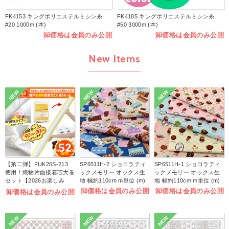
FK4153 キングポリエステルミシン糸
FK4185 キングポリエステルミシン糸
#20 1000m (本)
#50 3000m (本)
卸価格は会員のみ公開
卸価格は会員のみ公開
New Items
NEW
NEW
NEW
【第二弾】FUK26S-213
SP6511H-2 ショコラティ
SP6511H-1 ショコラティ
徳用！織物片面接着芯大巻
ックメモリー オックス生
ックメモリー オックス生
セット【2026お楽しみ
地 幅約110cm m単位 (m)
地 幅約110cm m単位 (m)
袋】(袋)
卸価格は会員のみ公開
卸価格は会員のみ公開
卸価格は会員のみ公開
NEW
NEW
NEW