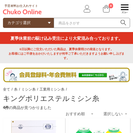
0
手芸材料お仕入れサイト
ﾒﾆｭｰ
夏季休業前の駆け込み受注により大変混み合っております。
6日以降にご注文いただいた商品は、夏季休業明けの発送となります。
お客様にはご不便をおかけいたしますが何卒ご了承いただきますようお願い申し上げま
す。
全て
/
糸
/
ミシン糸
/
工業用ミシン糸
/
キングポリエステルミシン糸
4件
の商品が見つかりました