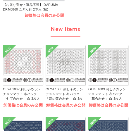
【お取り寄せ・返品不可】 DARUMA
DRM8860 こぎん針 2本入 (枚)
卸価格は会員のみ公開
New Items
NEW
NEW
NEW
OLY-L1007 刺し子のラン
OLY-L1008 刺し子のラン
OLY-L1009 刺し子のラン
チョンマット 布パック
チョンマット 布パック
チョンマット 布パック
「七宝合わせ」 白 3枚入
「麻の葉合わせ」 白 3枚
「花合わせ」 白 3枚入
(袋)
入 (袋)
(袋)
卸価格は会員のみ公開
卸価格は会員のみ公開
卸価格は会員のみ公開
NEW
NEW
NEW