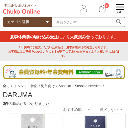
0
手芸材料お仕入れサイト
ﾒﾆｭｰ
夏季休業前の駆け込み受注により大変混み合っております。
6日以降にご注文いただいた商品は、夏季休業明けの発送となります。
お客様にはご不便をおかけいたしますが何卒ご了承いただきますようお願い申し上げま
す。
全て
/
イベント・特集
/
海外向け
/
Sashiko
/
Sashiko Needles
/
DARUMA
3件
の商品が見つかりました