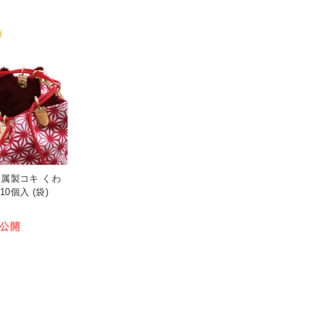
金属製コキ くわ
0個入 (袋)
公開