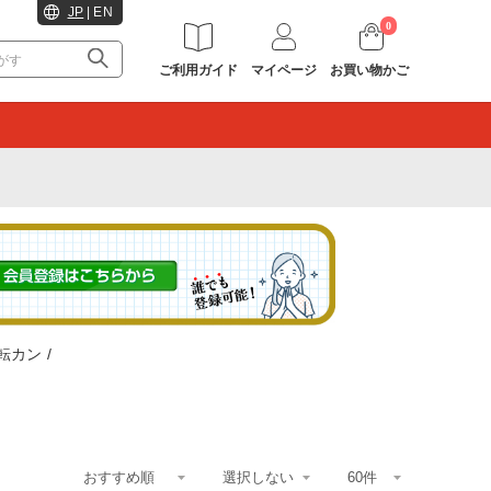
JP
|
EN
0
ご利用ガイド
マイページ
お買い物かご
。
転カン
/