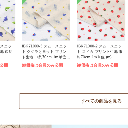
ムースニッ
IBK71000-3 スムースニッ
IBK71000-2 スムースニッ
地 巾約
ト クジラとヨット プリン
ト スイカ プリント生地 巾
ト生地 巾約70cm 1m単位
約70cm 1m単位 (m)
(m)
公開
卸価格は会員のみ公開
卸価格は会員のみ公開
すべての商品を見る