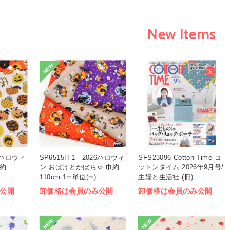
New Items
NEW
26ハロウィ
SP6515H-1 2026ハロウィ
SFS23096 Cotton Time コ
巾約
ン おばけとかぼちゃ 巾約
ットンタイム 2026年9月号/
110cm 1m単位(m)
主婦と生活社 (冊)
公開
卸価格は会員のみ公開
卸価格は会員のみ公開
NEW
NEW