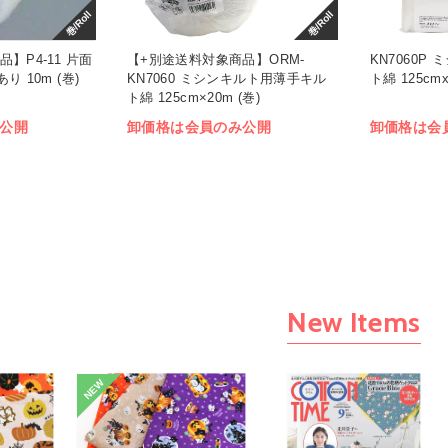
巻/Roll
巻/Roll
】P4-11 片面
【+別途送料対象商品】ORM-
KN7060P
 10m (巻)
KN7060 ミシンキルト用薄手キル
ト綿 125cmx
ト綿 125cm×20m (巻)
公開
卸価格は会員のみ公開
卸価格は会
New Items
NEW