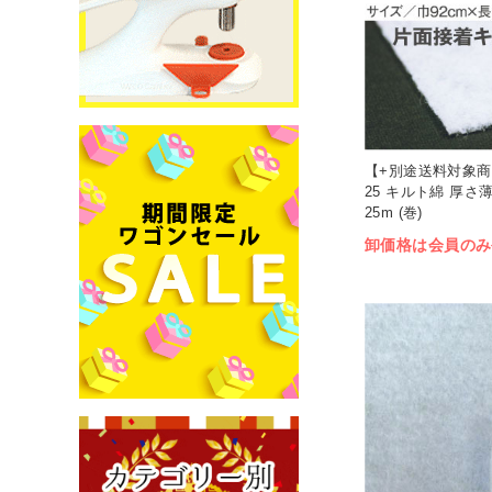
【+別途送料対象商品
25 キルト綿 厚さ
25m (巻)
卸価格は会員のみ