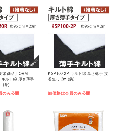
巻/Roll
対象商品】ORM-
KSP100-2P キルト綿 厚さ薄手 接
0R キルト綿 厚さ薄手
着無し 2m (袋)
 (巻)
員のみ公開
卸価格は会員のみ公開