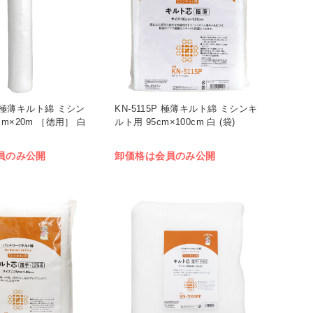
20 極薄キルト綿 ミシン
KN-5115P 極薄キルト綿 ミシンキ
cm×20m ［徳用］ 白
ルト用 95cm×100cm 白 (袋)
員のみ公開
卸価格は会員のみ公開