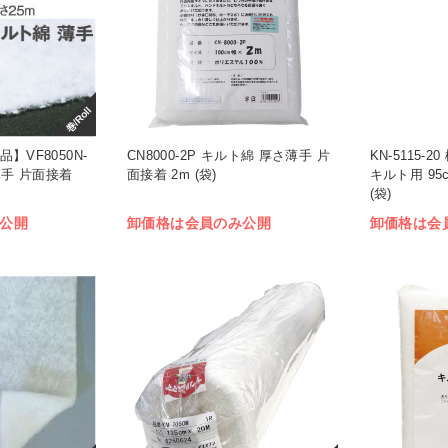
巻/Roll
】VF8050N-
CN8000-2P キルト綿 厚さ薄手 片
KN-5115-
薄手 片面接着
面接着 2m (袋)
キルト用 95
(袋)
公開
卸価格は会員のみ公開
卸価格は会