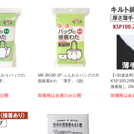
 ふんわりバッグの
MK-BG80-1P ふんわりバッグの片
【+別途送料
手」
面接着わた 「薄手」 (袋)
KSP100-2
接着無し 20m
公開
卸価格は会員のみ公開
卸価格は会