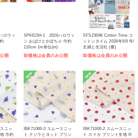
26ハロウィ
SP6515H-1 2026ハロウィ
SFS23096 Cotton Time コ
巾約
ン おばけとかぼちゃ 巾約
ットンタイム 2026年9月号/
110cm 1m単位(m)
主婦と生活社 (冊)
公開
卸価格は会員のみ公開
卸価格は会員のみ公開
NEW
NEW
ムースニッ
IBK71000-3 スムースニッ
IBK71000-2 スムースニッ
地 巾約
ト クジラとヨット プリン
ト スイカ プリント生地 巾