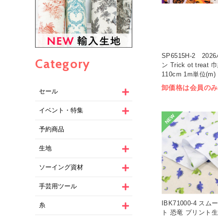
SP6515H-2 20
Category
ン Trick ot treat 
110cm 1m単位(m)
卸価格は会員のみ
セール
イベント・特集
NEW
予約商品
生地
ソーイング資材
手芸用ツール
IBK71000-4 ス
糸
ト 恐竜 プリント生