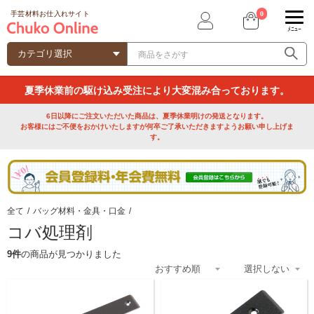
0
手芸材料お仕入れサイト
ﾒﾆｭｰ
夏季休業前の駆け込み受注により大変混み合っております。
6日以降にご注文いただいた商品は、夏季休業明けの発送となります。
お客様にはご不便をおかけいたしますが何卒ご了承いただきますようお願い申し上げま
す。
全て
/
バッグ材料・金具・口金
/
コバ処理剤
9件
の商品が見つかりました