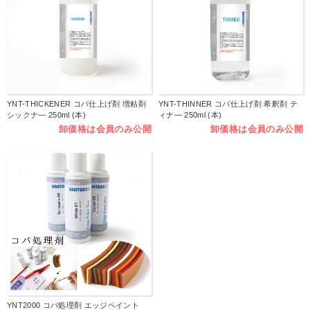
YNT-THICKENER コバ仕上げ剤 増粘剤
YNT-THINNER コバ仕上げ剤 希釈剤 テ
シックナ― 250ml (本)
ィナ― 250ml (本)
卸価格は会員のみ公開
卸価格は会員のみ公開
YNT2000 コバ処理剤 エッジペイント