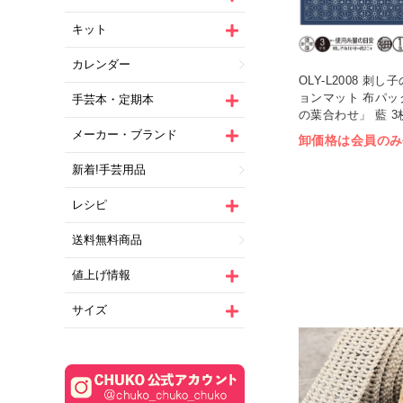
キット
カレンダー
OLY-L2008 刺
ョンマット 布パッ
手芸本・定期本
の葉合わせ」 藍 3枚
メーカー・ブランド
卸価格は会員のみ
新着!手芸用品
レシピ
送料無料商品
値上げ情報
サイズ