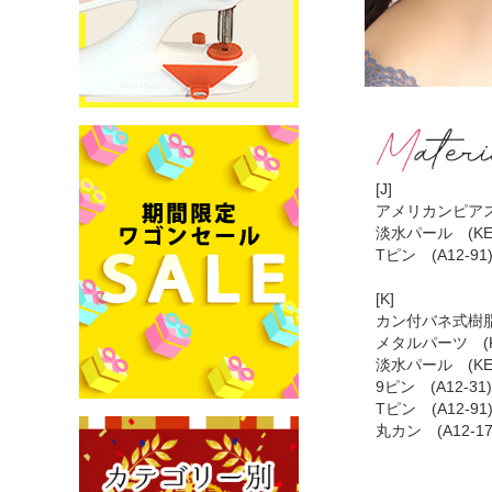
[J]
アメリカンピアス 
淡水パール (KE
Tピン (A12-9
[K]
カン付バネ式樹脂イ
メタルパーツ (K
淡水パール (KE
9ピン (A12-3
Tピン (A12-9
丸カン (A12-1