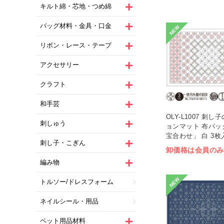
キルト綿・芯地・つめ綿
バッグ材料・金具・口金
NEW
リボン・レース・テープ
アクセサリー
クラフト
和手芸
OLY-L1007 刺
刺しゅう
ョンマット 布パッ
宝合わせ」 白 3枚入
刺し子・こぎん
卸価格は会員のみ
編み物
NEW
トルソー/ドレスフォーム
ネイルシール・用品
ペット用品材料