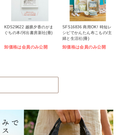
KDS29622 越膳夕香のがま
SFS16836 商用OK! 時短レ
ぐちの本/河出書房新社(冊)
シピでかんたん布こもの/主
婦と生活社(冊)
卸価格は会員のみ公開
卸価格は会員のみ公開