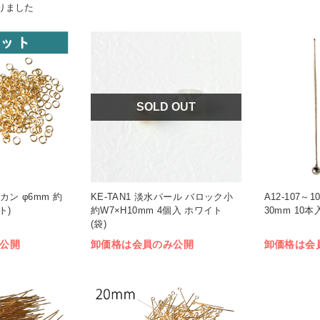
りました
SOLD OUT
 丸カン φ6mm 約
KE-TAN1 淡水パール バロック小
A12-107～
ト)
約W7×H10mm 4個入 ホワイト
30mm 10本入
(袋)
公開
卸価格は会員のみ公開
卸価格は会