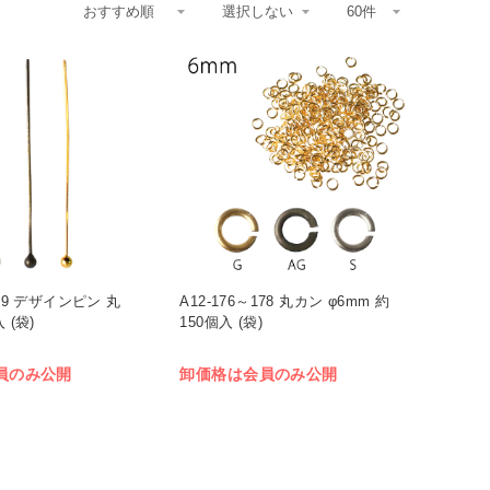
109 デザインピン 丸
A12-176～178 丸カン φ6mm 約
 (袋)
150個入 (袋)
員のみ公開
卸価格は会員のみ公開