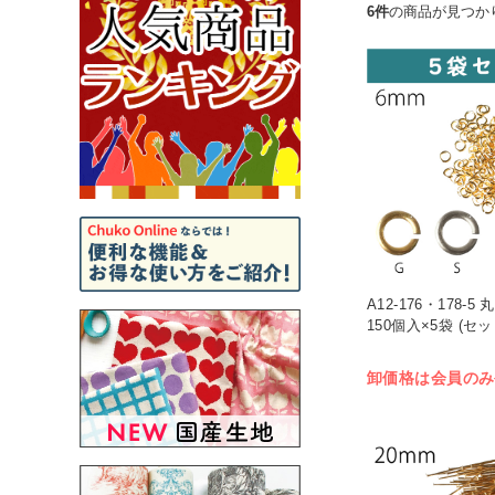
6件
の商品が見つか
A12-176・178-5
150個入×5袋 (セッ
卸価格は会員のみ