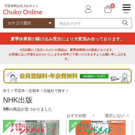
0
手芸材料お仕入れサイト
ﾒﾆｭｰ
夏季休業前の駆け込み受注により大変混み合っております。
6日以降にご注文いただいた商品は、夏季休業明けの発送となります。
お客様にはご不便をおかけいたしますが何卒ご了承いただきますようお願い申し上げま
す。
全て
/
手芸本・定期本
/
出版社で探す
/
NHK出版
5件
の商品が見つかりました
NEW
NEW