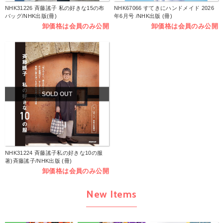
NHK31226 斉藤謠子 私の好きな15の布
NHK67066 すてきにハンドメイド 2026
バッグ/NHK出版(冊)
年6月号 /NHK出版 (冊)
卸価格は会員のみ公開
卸価格は会員のみ公開
SOLD OUT
NHK31224 斉藤謠子私の好きな10の服
著)斉藤謠子/NHK出版 (冊)
卸価格は会員のみ公開
New Items