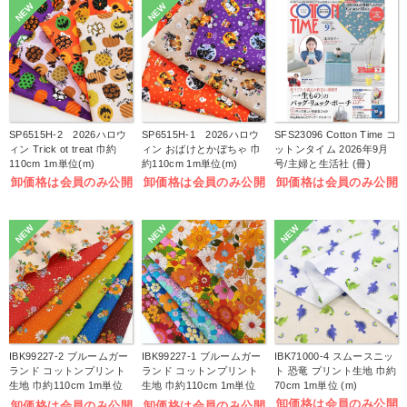
NEW
NEW
SP6515H-2 2026ハロウ
SP6515H-1 2026ハロウ
SFS23096 Cotton Time コ
ィン Trick ot treat 巾約
ィン おばけとかぼちゃ 巾
ットンタイム 2026年9月
110cm 1m単位(m)
約110cm 1m単位(m)
号/主婦と生活社 (冊)
卸価格は会員のみ公開
卸価格は会員のみ公開
卸価格は会員のみ公開
NEW
NEW
NEW
IBK99227-2 ブルームガー
IBK99227-1 ブルームガー
IBK71000-4 スムースニッ
ランド コットンプリント
ランド コットンプリント
ト 恐竜 プリント生地 巾約
生地 巾約110cm 1m単位
生地 巾約110cm 1m単位
70cm 1m単位 (m)
(m)
(m)
卸価格は会員のみ公開
卸価格は会員のみ公開
卸価格は会員のみ公開