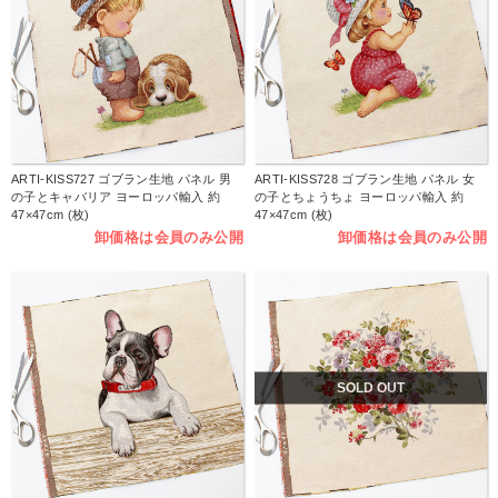
ARTI-KISS727 ゴブラン生地 パネル 男
ARTI-KISS728 ゴブラン生地 パネル 女
の子とキャバリア ヨーロッパ輸入 約
の子とちょうちょ ヨーロッパ輸入 約
47×47cm (枚)
47×47cm (枚)
卸価格は会員のみ公開
卸価格は会員のみ公開
SOLD OUT