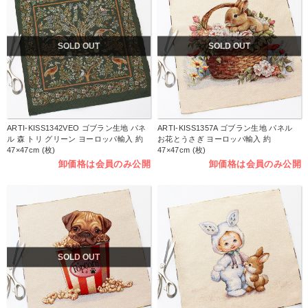
SOLD OUT
SOLD OUT
ARTI-KISS1342VEO ゴブラン生地 パネ
ARTI-KISS1357A ゴブラン生地 パネル
ル 森 トリ グリーン ヨーロッパ輸入 約
お花とうさぎ ヨーロッパ輸入 約
47×47cm (枚)
47×47cm (枚)
卸価格は会員のみ公開
卸価格は会員のみ公開
SOLD OUT