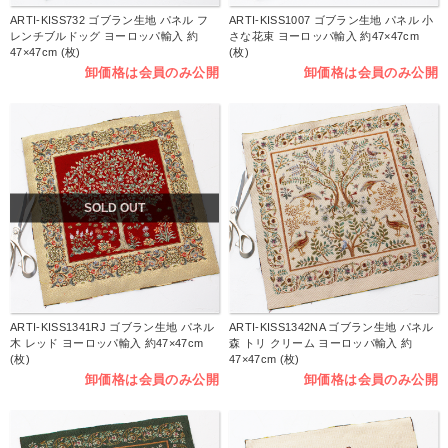
ARTI-KISS732 ゴブラン生地 パネル フ
ARTI-KISS1007 ゴブラン生地 パネル 小
レンチブルドッグ ヨーロッパ輸入 約
さな花束 ヨーロッパ輸入 約47×47cm
47×47cm (枚)
(枚)
卸価格は会員のみ公開
卸価格は会員のみ公開
SOLD OUT
ARTI-KISS1341RJ ゴブラン生地 パネル
ARTI-KISS1342NA ゴブラン生地 パネル
木 レッド ヨーロッパ輸入 約47×47cm
森 トリ クリーム ヨーロッパ輸入 約
(枚)
47×47cm (枚)
卸価格は会員のみ公開
卸価格は会員のみ公開