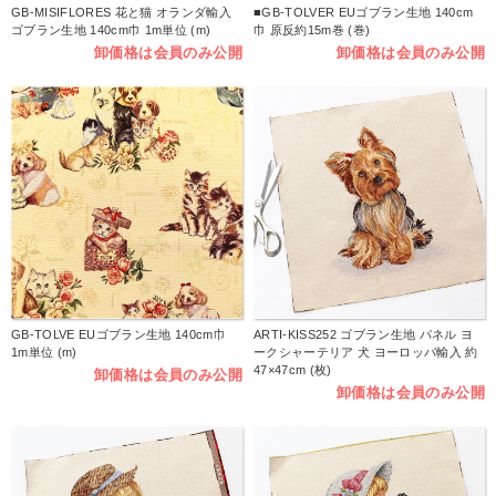
GB-MISIFLORES 花と猫 オランダ輸入
■GB-TOLVER EUゴブラン生地 140cm
ゴブラン生地 140cm巾 1m単位 (m)
巾 原反約15m巻 (巻)
卸価格は会員のみ公開
卸価格は会員のみ公開
GB-TOLVE EUゴブラン生地 140cm巾
ARTI-KISS252 ゴブラン生地 パネル ヨ
1m単位 (m)
ークシャーテリア 犬 ヨーロッパ輸入 約
47×47cm (枚)
卸価格は会員のみ公開
卸価格は会員のみ公開