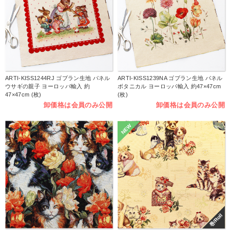
ARTI-KISS1244RJ ゴブラン生地 パネル
ARTI-KISS1239NA ゴブラン生地 パネル
ウサギの親子 ヨーロッパ輸入 約
ボタニカル ヨーロッパ輸入 約47×47cm
47×47cm (枚)
(枚)
卸価格は会員のみ公開
卸価格は会員のみ公開
NEW
巻/Roll