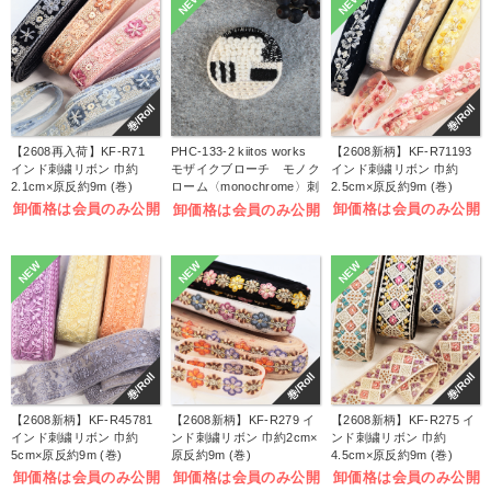
NEW
NEW
巻/Roll
巻/Roll
【2608再入荷】KF-R71
PHC-133-2 kiitos works
【2608新柄】KF-R71193
インド刺繍リボン 巾約
モザイクブローチ モノク
インド刺繍リボン 巾約
2.1cm×原反約9m (巻)
ローム〈monochrome〉刺
2.5cm×原反約9m (巻)
しゅうキット (袋)
卸価格は会員のみ公開
卸価格は会員のみ公開
卸価格は会員のみ公開
NEW
NEW
NEW
巻/Roll
巻/Roll
巻/Roll
【2608新柄】KF-R45781
【2608新柄】KF-R279 イ
【2608新柄】KF-R275 イ
インド刺繍リボン 巾約
ンド刺繍リボン 巾約2cm×
ンド刺繍リボン 巾約
5cm×原反約9m (巻)
原反約9m (巻)
4.5cm×原反約9m (巻)
卸価格は会員のみ公開
卸価格は会員のみ公開
卸価格は会員のみ公開