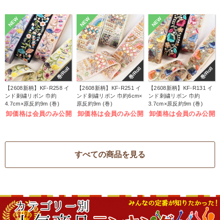
NEW
NEW
NEW
巻/Roll
巻/Roll
巻/Roll
【2608新柄】KF-R258 イ
【2608新柄】KF-R251 イ
【2608新柄】KF-R131 イ
ンド刺繍リボン 巾約
ンド刺繍リボン 巾約6cm×
ンド刺繍リボン 巾約
4.7cm×原反約9m (巻)
原反約9m (巻)
3.7cm×原反約9m (巻)
卸価格は会員のみ公開
卸価格は会員のみ公開
卸価格は会員のみ公開
すべての商品を見る