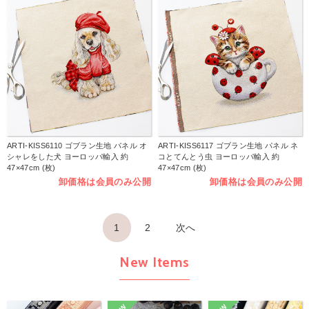
ARTI-KISS6110 ゴブラン生地 パネル オ
ARTI-KISS6117 ゴブラン生地 パネル ネ
シャレをした犬 ヨーロッパ輸入 約
コとてんとう虫 ヨーロッパ輸入 約
47×47cm (枚)
47×47cm (枚)
卸価格は会員のみ公開
卸価格は会員のみ公開
1
2
次へ
New Items