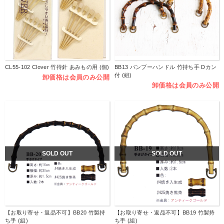
CL55-102 Clover 竹待針 あみもの用 (個)
BB13 バンブーハンドル 竹持ち手 Dカン
付 (組)
卸価格は会員のみ公開
卸価格は会員のみ公開
SOLD OUT
SOLD OUT
【お取り寄せ・返品不可】BB20 竹製持
【お取り寄せ・返品不可】BB19 竹製持
ち手 (組)
ち手 (組)