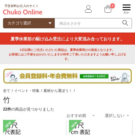
0
手芸材料お仕入れサイト
ﾒﾆｭｰ
夏季休業前の駆け込み受注により大変混み合っております。
6日以降にご注文いただいた商品は、夏季休業明けの発送となります。
お客様にはご不便をおかけいたしますが何卒ご了承いただきますようお願い申し上げま
す。
全て
/
イベント・特集
/
素材から選ぼう！
/
竹
22件
の商品が見つかりました
NEW
NEW