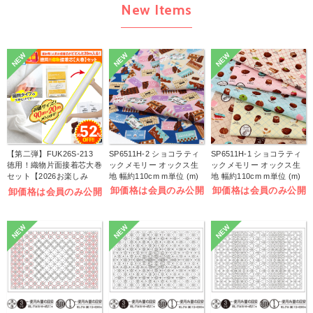
New Items
NEW
NEW
NEW
【第二弾】FUK26S-213
SP6511H-2 ショコラティ
SP6511H-1 ショコラティ
徳用！織物片面接着芯大巻
ックメモリー オックス生
ックメモリー オックス生
セット【2026お楽しみ
地 幅約110cm m単位 (m)
地 幅約110cm m単位 (m)
袋】(袋)
卸価格は会員のみ公開
卸価格は会員のみ公開
卸価格は会員のみ公開
NEW
NEW
NEW