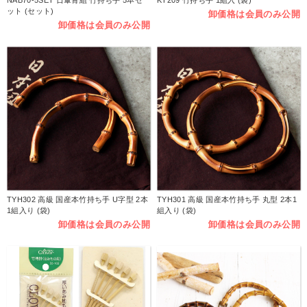
NAB70-5SET 日傘骨組 竹持ち手 5本セ
KT209 竹持ち手 1組入 (袋)
ット (セット)
卸価格は会員のみ公開
卸価格は会員のみ公開
TYH302 高級 国産本竹持ち手 U字型 2本
TYH301 高級 国産本竹持ち手 丸型 2本1
1組入り (袋)
組入り (袋)
卸価格は会員のみ公開
卸価格は会員のみ公開