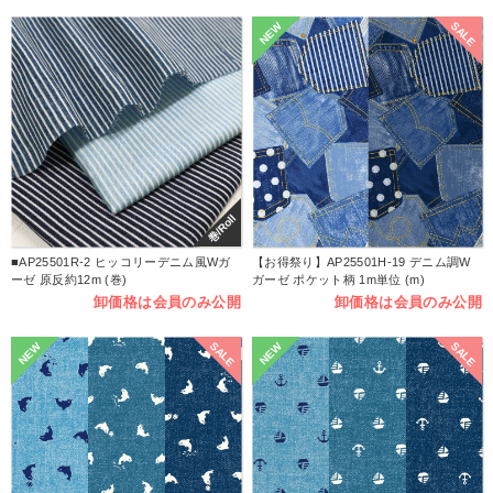
SALE
NEW
巻/Roll
■AP25501R-2 ヒッコリーデニム風Wガ
【お得祭り】AP25501H-19 デニム調W
ーゼ 原反約12m (巻)
ガーゼ ポケット柄 1m単位 (m)
卸価格は会員のみ公開
卸価格は会員のみ公開
SALE
SALE
NEW
NEW