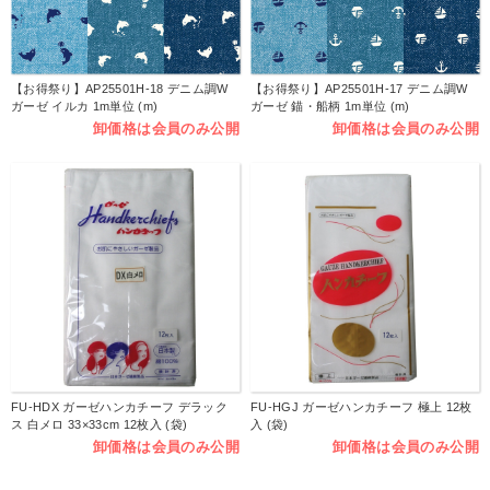
【お得祭り】AP25501H-18 デニム調W
【お得祭り】AP25501H-17 デニム調W
ガーゼ イルカ 1m単位 (m)
ガーゼ 錨・船柄 1m単位 (m)
卸価格は会員のみ公開
卸価格は会員のみ公開
FU-HDX ガーゼハンカチーフ デラック
FU-HGJ ガーゼハンカチーフ 極上 12枚
ス 白メロ 33×33cm 12枚入 (袋)
入 (袋)
卸価格は会員のみ公開
卸価格は会員のみ公開