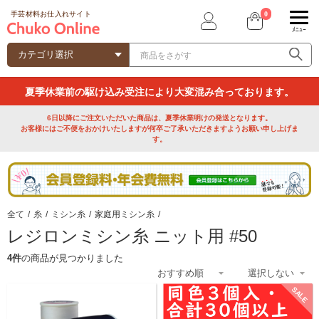
0
手芸材料お仕入れサイト
ﾒﾆｭｰ
夏季休業前の駆け込み受注により大変混み合っております。
6日以降にご注文いただいた商品は、夏季休業明けの発送となります。
お客様にはご不便をおかけいたしますが何卒ご了承いただきますようお願い申し上げま
す。
全て
/
糸
/
ミシン糸
/
家庭用ミシン糸
/
レジロンミシン糸 ニット用 #50
4件
の商品が見つかりました
SALE