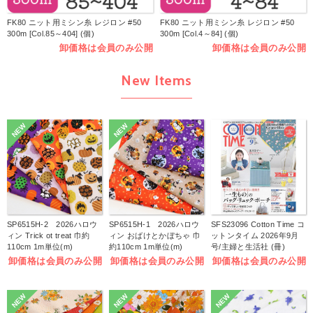
FK80 ニット用ミシン糸 レジロン #50
FK80 ニット用ミシン糸 レジロン #50
300m [Col.85～404] (個)
300m [Col.4～84] (個)
卸価格は会員のみ公開
卸価格は会員のみ公開
New Items
NEW
NEW
SP6515H-2 2026ハロウ
SP6515H-1 2026ハロウ
SFS23096 Cotton Time コ
ィン Trick ot treat 巾約
ィン おばけとかぼちゃ 巾
ットンタイム 2026年9月
110cm 1m単位(m)
約110cm 1m単位(m)
号/主婦と生活社 (冊)
卸価格は会員のみ公開
卸価格は会員のみ公開
卸価格は会員のみ公開
NEW
NEW
NEW