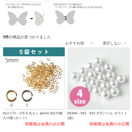
5件
の商品が見つかりました
A12-173・175-5 丸カン φ5mm 約175個
KE840～842・853 片穴パール ホワイト
入×5袋 (セット)
(袋)
卸価格は会員のみ公開
卸価格は会員のみ公開