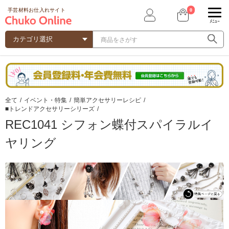
0
手芸材料お仕入れサイト
ﾒﾆｭｰ
全て
/
イベント・特集
/
簡単アクセサリーレシピ
/
■トレンドアクセサリーシリーズ
/
REC1041 シフォン蝶付スパイラルイ
ヤリング