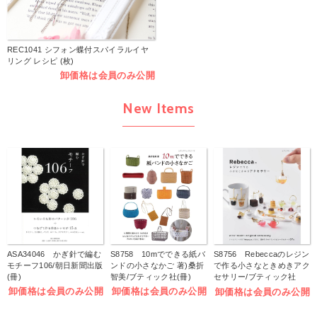
REC1041 シフォン蝶付スパイラルイヤ
リング レシピ (枚)
卸価格は会員のみ公開
New Items
ASA34046 かぎ針で編む
S8758 10mでできる紙バ
S8756 Rebeccaのレジン
モチーフ106/朝日新聞出版
ンドの小さなかご 著)桑折
で作る小さなときめきアク
(冊)
智美/ブティック社(冊)
セサリー/ブティック社
(冊)
卸価格は会員のみ公開
卸価格は会員のみ公開
卸価格は会員のみ公開