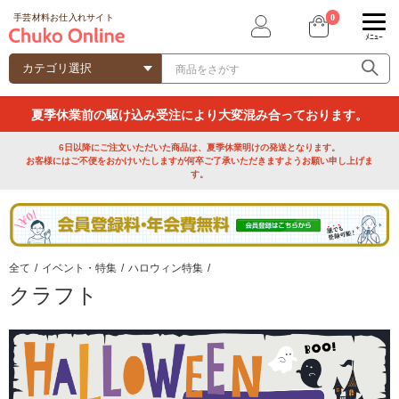
0
手芸材料お仕入れサイト
ﾒﾆｭｰ
夏季休業前の駆け込み受注により大変混み合っております。
6日以降にご注文いただいた商品は、夏季休業明けの発送となります。
お客様にはご不便をおかけいたしますが何卒ご了承いただきますようお願い申し上げま
す。
全て
/
イベント・特集
/
ハロウィン特集
/
クラフト