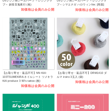
UVレジン用シールパーツ ～レジンクラ
UVレジン用シールパーツ ～レジンクラ
ブ～ 妖怪百鬼夜行 (枚)
ブ～シマエナガ ハロウィンVer. [両面]
(枚)
卸価格は会員のみ公開
卸価格は会員のみ公開
【お取り寄せ・返品不可】NN-KAI-
【お取り寄せ・返品不可】DRM1410 ダ
103TSUMEKIRA ネイルシート ツメキラ
ルマ iroiro 3玉入 (袋)
KAI produce 3 90's tattoo (枚)
卸価格は会員のみ公開
卸価格は会員のみ公開