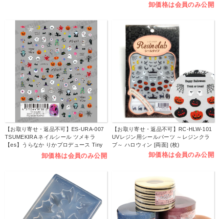
卸価格は会員のみ公開
【お取り寄せ・返品不可】ES-URA-007
【お取り寄せ・返品不可】RC-HLW-101
TSUMEKIRA ネイルシール ツメキラ
UVレジン用シールパーツ ～レジンクラ
【es】うらなか りかプロデュース Tiny
ブ～ ハロウィン [両面] (枚)
Spooky Halloween (枚)
卸価格は会員のみ公開
卸価格は会員のみ公開