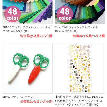
SUN18 ワンタッチフェルト シールタイ
SUN18WF ウォッシャブルフェルト
プ 18cm角 5枚入 (袋)
18cm角 5枚入 (袋)
卸価格は会員のみ公開
卸価格は会員のみ公開
SIW50 やさいっこハサミ (丁)
【お取り寄せ・返品不可】SG-HLW-001
TSUMEKIRA ネイルシール ツメキラ ゴ
卸価格は会員のみ公開
ールドハロウィン (ジェル専用) (枚)