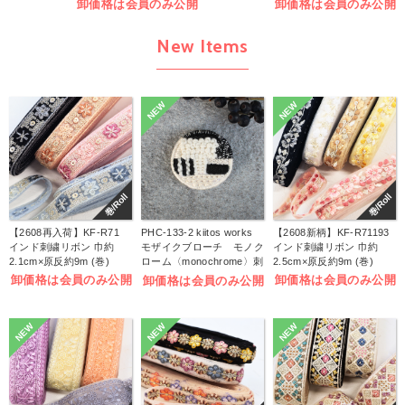
卸価格は会員のみ公開
卸価格は会員のみ公開
New Items
NEW
NEW
巻/Roll
巻/Roll
【2608再入荷】KF-R71
PHC-133-2 kiitos works
【2608新柄】KF-R71193
インド刺繍リボン 巾約
モザイクブローチ モノク
インド刺繍リボン 巾約
2.1cm×原反約9m (巻)
ローム〈monochrome〉刺
2.5cm×原反約9m (巻)
しゅうキット (袋)
卸価格は会員のみ公開
卸価格は会員のみ公開
卸価格は会員のみ公開
NEW
NEW
NEW