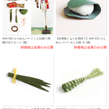
S40-362 ちりめんパーツ しだれ飾り用
【在庫無くなり次第終了】S40-323 ちり
鯉のぼりセット (袋)
めんパーツ かしわ餅 大 (個)
卸価格は会員のみ公開
卸価格は会員のみ公開