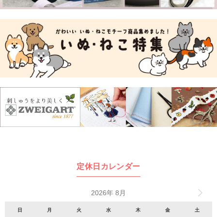
定休日カレンダー
2026年 8月
日
月
火
水
木
金
土