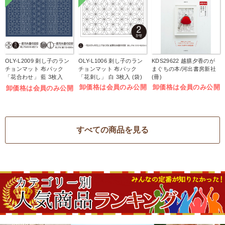
OLY-L2009 刺し子のラン
OLY-L1006 刺し子のラン
KDS29622 越膳夕香のが
チョンマット 布パック
チョンマット 布パック
まぐちの本/河出書房新社
「花合わせ」 藍 3枚入
「花刺し」 白 3枚入 (袋)
(冊)
(袋)
卸価格は会員のみ公開
卸価格は会員のみ公開
卸価格は会員のみ公開
すべての商品を見る