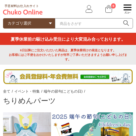
0
手芸材料お仕入れサイト
ﾒﾆｭｰ
夏季休業前の駆け込み受注により大変混み合っております。
6日以降にご注文いただいた商品は、夏季休業明けの発送となります。
お客様にはご不便をおかけいたしますが何卒ご了承いただきますようお願い申し上げま
す。
全て
/
イベント・特集
/
端午の節句(こどもの日)
/
ちりめんパーツ