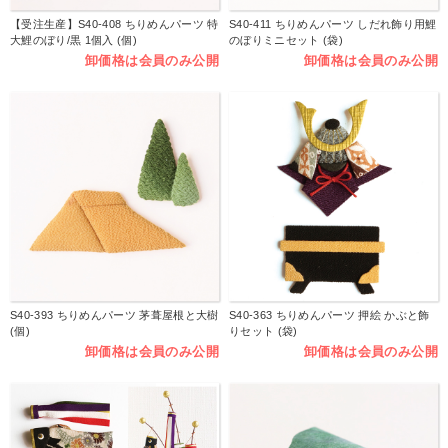
【受注生産】S40-408 ちりめんパーツ 特
S40-411 ちりめんパーツ しだれ飾り用鯉
大鯉のぼり/黒 1個入 (個)
のぼりミニセット (袋)
卸価格は会員のみ公開
卸価格は会員のみ公開
S40-393 ちりめんパーツ 茅葺屋根と大樹
S40-363 ちりめんパーツ 押絵 かぶと飾
(個)
りセット (袋)
卸価格は会員のみ公開
卸価格は会員のみ公開