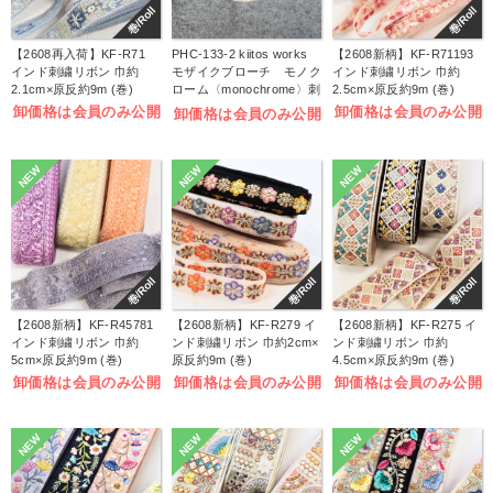
巻/Roll
巻/Roll
【2608再入荷】KF-R71
PHC-133-2 kiitos works
【2608新柄】KF-R71193
インド刺繍リボン 巾約
モザイクブローチ モノク
インド刺繍リボン 巾約
2.1cm×原反約9m (巻)
ローム〈monochrome〉刺
2.5cm×原反約9m (巻)
しゅうキット (袋)
卸価格は会員のみ公開
卸価格は会員のみ公開
卸価格は会員のみ公開
NEW
NEW
NEW
巻/Roll
巻/Roll
巻/Roll
【2608新柄】KF-R45781
【2608新柄】KF-R279 イ
【2608新柄】KF-R275 イ
インド刺繍リボン 巾約
ンド刺繍リボン 巾約2cm×
ンド刺繍リボン 巾約
5cm×原反約9m (巻)
原反約9m (巻)
4.5cm×原反約9m (巻)
卸価格は会員のみ公開
卸価格は会員のみ公開
卸価格は会員のみ公開
NEW
NEW
NEW