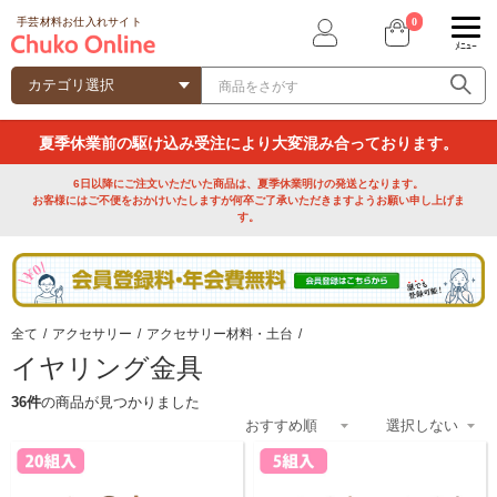
0
手芸材料お仕入れサイト
ﾒﾆｭｰ
夏季休業前の駆け込み受注により大変混み合っております。
6日以降にご注文いただいた商品は、夏季休業明けの発送となります。
お客様にはご不便をおかけいたしますが何卒ご了承いただきますようお願い申し上げま
す。
全て
/
アクセサリー
/
アクセサリー材料・土台
/
イヤリング金具
36件
の商品が見つかりました