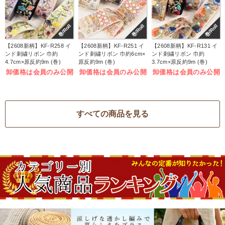
巻/Roll
巻/Roll
巻/Roll
【2608新柄】KF-R258 イ
【2608新柄】KF-R251 イ
【2608新柄】KF-R131 イ
ンド刺繍リボン 巾約
ンド刺繍リボン 巾約6cm×
ンド刺繍リボン 巾約
4.7cm×原反約9m (巻)
原反約9m (巻)
3.7cm×原反約9m (巻)
卸価格は会員のみ公開
卸価格は会員のみ公開
卸価格は会員のみ公開
すべての商品を見る