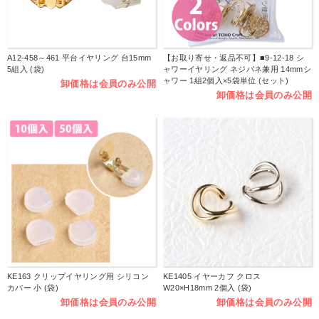
A12-458～461 平台イヤリング 台15mm
【お取り寄せ・返品不可】■9-12-18 シ
5組入 (袋)
ャワーイヤリング ネジバネ兼用 14mmシ
ャワー 1組2個入×5袋単位 (セット)
卸価格は会員のみ公開
卸価格は会員のみ公開
KE163 クリップイヤリング用 シリコン
KE1405 イヤーカフ クロス
カバー 小 (袋)
W20×H18mm 2個入 (袋)
卸価格は会員のみ公開
卸価格は会員のみ公開