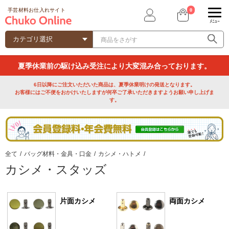
0
手芸材料お仕入れサイト
ﾒﾆｭｰ
夏季休業前の駆け込み受注により大変混み合っております。
6日以降にご注文いただいた商品は、夏季休業明けの発送となります。
お客様にはご不便をおかけいたしますが何卒ご了承いただきますようお願い申し上げま
す。
全て
/
バッグ材料・金具・口金
/
カシメ・ハトメ
/
カシメ・スタッズ
片面カシメ
両面カシメ