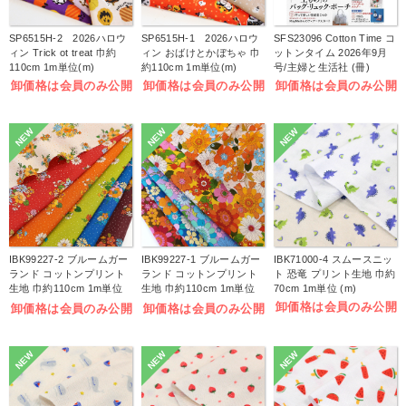
SP6515H-2 2026ハロウ
SP6515H-1 2026ハロウ
SFS23096 Cotton Time コ
ィン Trick ot treat 巾約
ィン おばけとかぼちゃ 巾
ットンタイム 2026年9月
110cm 1m単位(m)
約110cm 1m単位(m)
号/主婦と生活社 (冊)
卸価格は会員のみ公開
卸価格は会員のみ公開
卸価格は会員のみ公開
NEW
NEW
NEW
IBK99227-2 ブルームガー
IBK99227-1 ブルームガー
IBK71000-4 スムースニッ
ランド コットンプリント
ランド コットンプリント
ト 恐竜 プリント生地 巾約
生地 巾約110cm 1m単位
生地 巾約110cm 1m単位
70cm 1m単位 (m)
(m)
(m)
卸価格は会員のみ公開
卸価格は会員のみ公開
卸価格は会員のみ公開
NEW
NEW
NEW