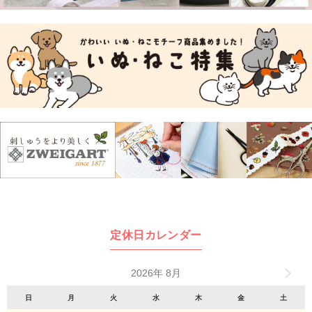
定休日カレンダー
2026年 8月
日
月
火
水
木
金
土