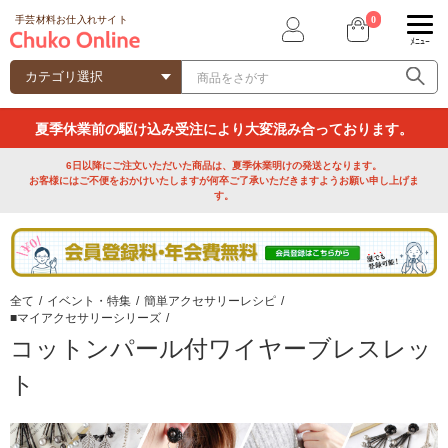
0
手芸材料お仕入れサイト
ﾒﾆｭｰ
夏季休業前の駆け込み受注により大変混み合っております。
6日以降にご注文いただいた商品は、夏季休業明けの発送となります。
お客様にはご不便をおかけいたしますが何卒ご了承いただきますようお願い申し上げま
す。
全て
/
イベント・特集
/
簡単アクセサリーレシピ
/
■マイアクセサリーシリーズ
/
コットンパール付ワイヤーブレスレッ
ト