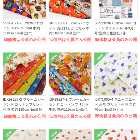
SP6515H-2 2026ハロウ
SP6515H-1 2026ハロウ
SFS23096 Cotton Time コ
ィン Trick ot treat 巾約
ィン おばけとかぼちゃ 巾
ットンタイム 2026年9月
110cm 1m単位(m)
約110cm 1m単位(m)
号/主婦と生活社 (冊)
卸価格は会員のみ公開
卸価格は会員のみ公開
卸価格は会員のみ公開
NEW
NEW
NEW
IBK99227-2 ブルームガー
IBK99227-1 ブルームガー
IBK71000-4 スムースニッ
ランド コットンプリント
ランド コットンプリント
ト 恐竜 プリント生地 巾約
生地 巾約110cm 1m単位
生地 巾約110cm 1m単位
70cm 1m単位 (m)
(m)
(m)
卸価格は会員のみ公開
卸価格は会員のみ公開
卸価格は会員のみ公開
NEW
NEW
NEW