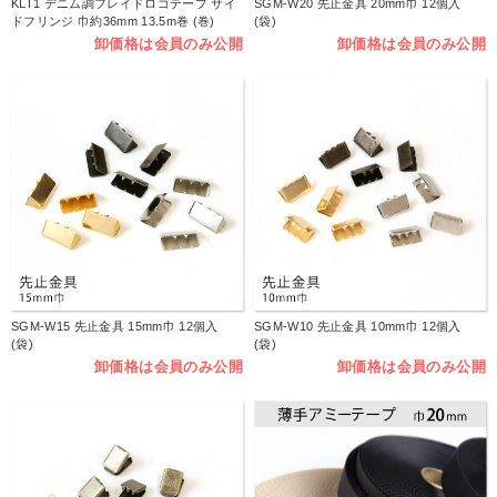
KLT1 デニム調フレイドロゴテープ サイ
SGM-W20 先止金具 20mm巾 12個入
ドフリンジ 巾約36mm 13.5m巻 (巻)
(袋)
卸価格は会員のみ公開
卸価格は会員のみ公開
SGM-W15 先止金具 15mm巾 12個入
SGM-W10 先止金具 10mm巾 12個入
(袋)
(袋)
卸価格は会員のみ公開
卸価格は会員のみ公開