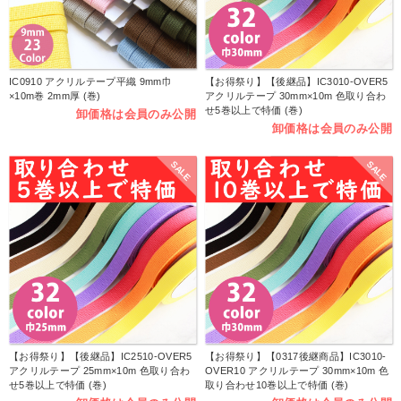
IC0910 アクリルテープ平織 9mm巾
【お得祭り】【後継品】IC3010-OVER5
×10m巻 2mm厚 (巻)
アクリルテープ 30mm×10m 色取り合わ
せ5巻以上で特価 (巻)
卸価格は会員のみ公開
卸価格は会員のみ公開
SALE
SALE
【お得祭り】【後継品】IC2510-OVER5
【お得祭り】【0317後継商品】IC3010-
アクリルテープ 25mm×10m 色取り合わ
OVER10 アクリルテープ 30mm×10m 色
せ5巻以上で特価 (巻)
取り合わせ10巻以上で特価 (巻)