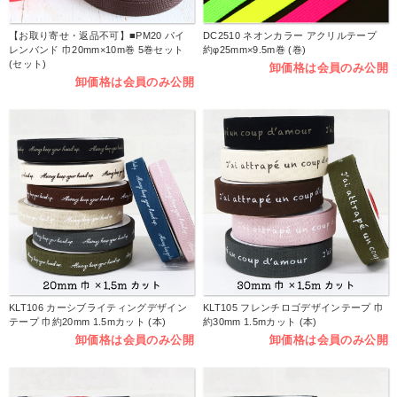
【お取り寄せ・返品不可】■PM20 パイ
DC2510 ネオンカラー アクリルテープ
レンバンド 巾20mm×10m巻 5巻セット
約φ25mm×9.5m巻 (巻)
(セット)
卸価格は会員のみ公開
卸価格は会員のみ公開
KLT106 カーシブライティングデザイン
KLT105 フレンチロゴデザインテープ 巾
テープ 巾約20mm 1.5mカット (本)
約30mm 1.5mカット (本)
卸価格は会員のみ公開
卸価格は会員のみ公開