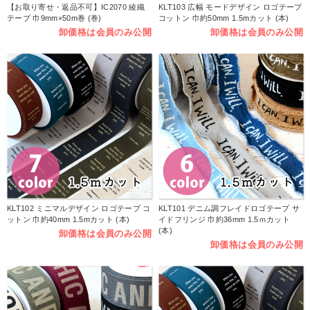
【お取り寄せ・返品不可】IC2070 綾織
KLT103 広幅 モードデザイン ロゴテープ
テープ 巾9mm×50m巻 (巻)
コットン 巾約50mm 1.5mカット (本)
卸価格は会員のみ公開
卸価格は会員のみ公開
KLT102 ミニマルデザイン ロゴテープ コ
KLT101 デニム調フレイドロゴテープ サ
ットン 巾約40mm 1.5mカット (本)
イドフリンジ 巾約36mm 1.5ｍカット
(本)
卸価格は会員のみ公開
卸価格は会員のみ公開