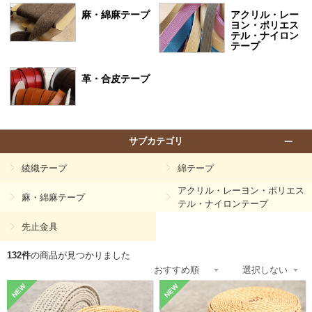
麻・綿麻テープ
アクリル・レー
ヨン・ポリエス
テル・ナイロン
テープ
革・合皮テープ
サブカテゴリ
綾織テープ
綿テープ
アクリル・レーヨン・ポリエス
麻・綿麻テープ
テル・ナイロンテープ
先止金具
132件
の商品が見つかりました
NEW
NEW