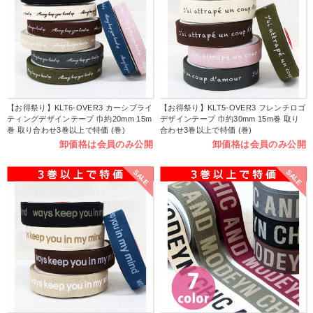
【お得祭り】KLT6-OVER3 カーシブライ
【お得祭り】KLT5-OVER3 フレンチロゴ
ティングデザインテープ 巾約20mm 15m
デザインテープ 巾約30mm 15m巻 取り
巻 取り合わせ3巻以上で特価 (巻)
合わせ3巻以上で特価 (巻)
卸価格は会員のみ公開
卸価格は会員のみ公開
SALE
SALE