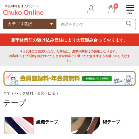
0
手芸材料お仕入れサイト
ﾒﾆｭｰ
夏季休業前の駆け込み受注により大変混み合っております。
6日以降にご注文いただいた商品は、夏季休業明けの発送となります。
お客様にはご不便をおかけいたしますが何卒ご了承いただきますようお願い申し上げま
す。
全て
/
バッグ材料・金具・口金
/
テープ
綾織テープ
綿テープ