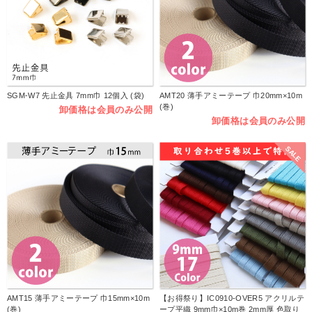
SGM-W7 先止金具 7mm巾 12個入 (袋)
AMT20 薄手アミーテープ 巾20mm×10m
(巻)
卸価格は会員のみ公開
卸価格は会員のみ公開
SALE
AMT15 薄手アミーテープ 巾15mm×10m
【お得祭り】IC0910-OVER5 アクリルテ
(巻)
ープ平織 9mm巾×10m巻 2mm厚 色取り