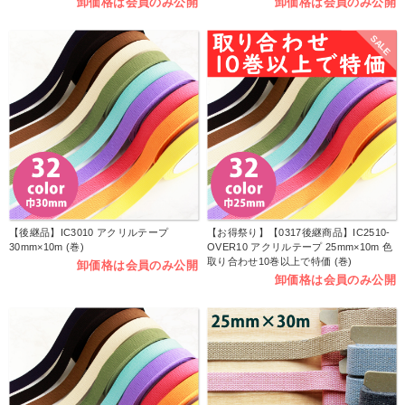
卸価格は会員のみ公開
卸価格は会員のみ公開
SALE
【後継品】IC3010 アクリルテープ
【お得祭り】【0317後継商品】IC2510-
30mm×10m (巻)
OVER10 アクリルテープ 25mm×10m 色
取り合わせ10巻以上で特価 (巻)
卸価格は会員のみ公開
卸価格は会員のみ公開