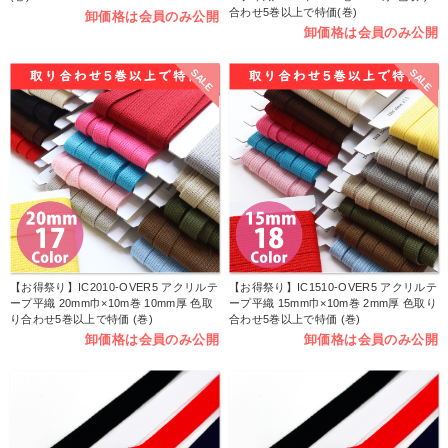
合わせ5巻以上で特価(巻)
卸価格は会員のみ公開
卸価格は会員のみ公開
SALE
SALE
【お得祭り】IC2010-OVER5 アクリルテ
【お得祭り】IC1510-OVER5 アクリルテ
ープ平織 20mm巾×10m巻 10mm厚 色取
ープ平織 15mm巾×10m巻 2mm厚 色取り
り合わせ5巻以上で特価 (巻)
合わせ5巻以上で特価 (巻)
卸価格は会員のみ公開
卸価格は会員のみ公開