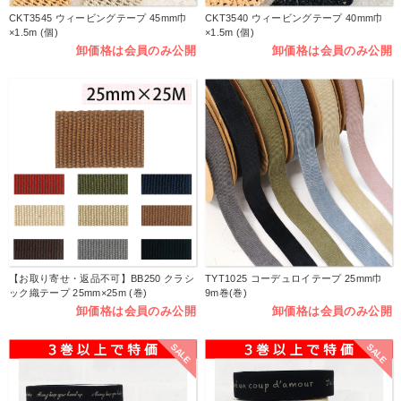
CKT3545 ウィービングテープ 45mm巾
CKT3540 ウィービングテープ 40mm巾
×1.5m (個)
×1.5m (個)
卸価格は会員のみ公開
卸価格は会員のみ公開
【お取り寄せ・返品不可】BB250 クラシ
TYT1025 コーデュロイテープ 25mm巾
ック織テープ 25mm×25m (巻)
9m巻(巻)
卸価格は会員のみ公開
卸価格は会員のみ公開
SALE
SALE