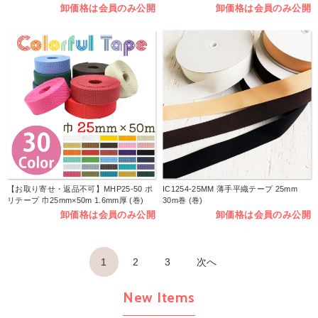
卸価格は会員のみ公開
卸価格は会員のみ公開
【お取り寄せ・返品不可】MHP25-50 ポ
IC1254-25MM 薄手平織テープ 25mm
リテープ 巾25mm×50m 1.6mm厚 (巻)
30m巻 (巻)
卸価格は会員のみ公開
卸価格は会員のみ公開
1
2
3
次へ
New Items