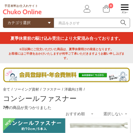
0
手芸材料お仕入れサイト
ﾒﾆｭｰ
夏季休業前の駆け込み受注により大変混み合っております。
6日以降にご注文いただいた商品は、夏季休業明けの発送となります。
お客様にはご不便をおかけいたしますが何卒ご了承いただきますようお願い申し上げま
す。
全て
/
ソーイング資材
/
ファスナー
/
洋裁向け用
/
コンシールファスナー
7件
の商品が見つかりました
NEW