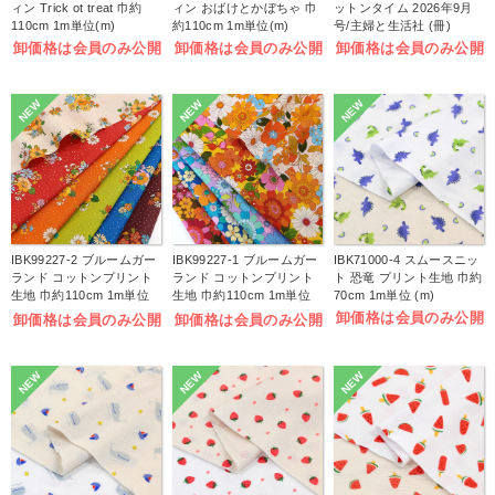
ィン Trick ot treat 巾約
ィン おばけとかぼちゃ 巾
ットンタイム 2026年9月
110cm 1m単位(m)
約110cm 1m単位(m)
号/主婦と生活社 (冊)
卸価格は会員のみ公開
卸価格は会員のみ公開
卸価格は会員のみ公開
NEW
NEW
NEW
IBK99227-2 ブルームガー
IBK99227-1 ブルームガー
IBK71000-4 スムースニッ
ランド コットンプリント
ランド コットンプリント
ト 恐竜 プリント生地 巾約
生地 巾約110cm 1m単位
生地 巾約110cm 1m単位
70cm 1m単位 (m)
(m)
(m)
卸価格は会員のみ公開
卸価格は会員のみ公開
卸価格は会員のみ公開
NEW
NEW
NEW