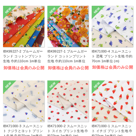
NEW
NEW
NEW
IBK99227-2 ブルームガー
IBK99227-1 ブルームガー
IBK71000-4 スムースニッ
ランド コットンプリント
ランド コットンプリント
ト 恐竜 プリント生地 巾約
生地 巾約110cm 1m単位
生地 巾約110cm 1m単位
70cm 1m単位 (m)
(m)
(m)
卸価格は会員のみ公開
卸価格は会員のみ公開
卸価格は会員のみ公開
NEW
NEW
NEW
IBK71000-3 スムースニッ
IBK71000-2 スムースニッ
IBK71000-1 スムースニッ
ト クジラとヨット プリン
ト スイカ プリント生地 巾
ト イチゴ プリント生地 巾
ト生地 巾約70cm 1m単位
約70cm 1m単位 (m)
約70cm 1m単位 (m)