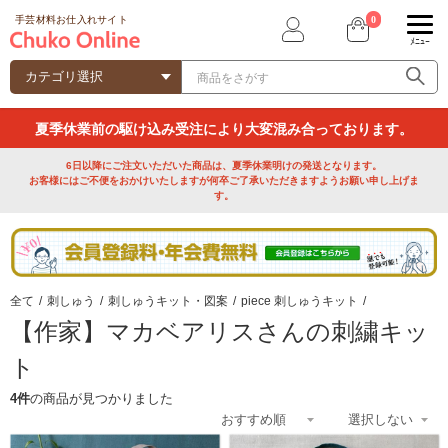
0
手芸材料お仕入れサイト
ﾒﾆｭｰ
夏季休業前の駆け込み受注により大変混み合っております。
6日以降にご注文いただいた商品は、夏季休業明けの発送となります。
お客様にはご不便をおかけいたしますが何卒ご了承いただきますようお願い申し上げま
す。
全て
/
刺しゅう
/
刺しゅうキット・図案
/
piece 刺しゅうキット
/
【作家】マカベアリスさんの刺繍キッ
ト
4件
の商品が見つかりました