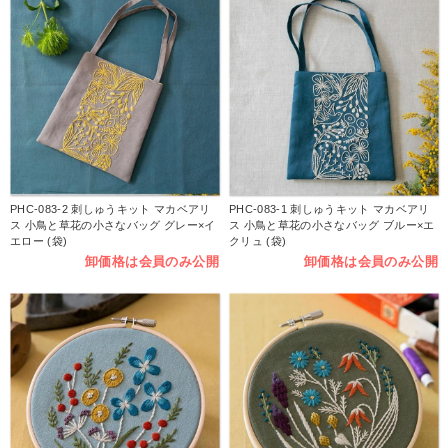
PHC-083-2 刺しゅうキット マカベアリ
PHC-083-1 刺しゅうキット マカベアリ
ス 小鳥と草花の小さなバッグ グレー×イ
ス 小鳥と草花の小さなバッグ ブルー×エ
エロー (袋)
クリュ (袋)
卸価格は会員のみ公開
卸価格は会員のみ公開