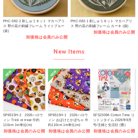
PHC-082-2 刺しゅうキット マカベアリ
PHC-082-1 刺しゅうキット マカベアリ
ス 野の花の刺繍フレーム ライトブルー
ス 野の花の刺繍フレーム カーキ (袋)
(袋)
卸価格は会員のみ公開
卸価格は会員のみ公開
New Items
NEW
NEW
SP6515H-2 2026ハロウ
SP6515H-1 2026ハロウ
SFS23096 Cotton Time コ
ィン Trick ot treat 巾約
ィン おばけとかぼちゃ 巾
ットンタイム 2026年9月
110cm 1m単位(m)
約110cm 1m単位(m)
号/主婦と生活社 (冊)
卸価格は会員のみ公開
卸価格は会員のみ公開
卸価格は会員のみ公開