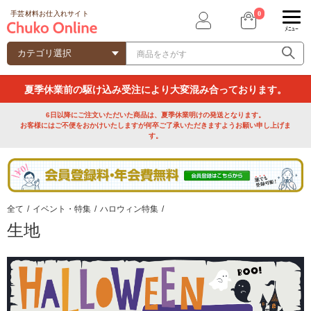
0
手芸材料お仕入れサイト
ﾒﾆｭｰ
夏季休業前の駆け込み受注により大変混み合っております。
6日以降にご注文いただいた商品は、夏季休業明けの発送となります。
お客様にはご不便をおかけいたしますが何卒ご了承いただきますようお願い申し上げま
す。
全て
/
イベント・特集
/
ハロウィン特集
/
生地