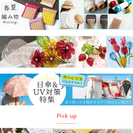
Pick up