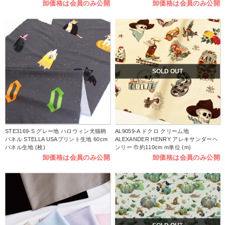
卸価格は会員のみ公開
卸価格は会員のみ公開
SOLD OUT
STE3169-S グレー地 ハロウィン犬猫柄
AL9059-A ドクロ クリーム地
パネル STELLA USAプリント生地 60cm
ALEXANDER HENRY アレキサンダーヘ
パネル生地 (枚)
ンリー 巾約110cm m単位 (m)
卸価格は会員のみ公開
卸価格は会員のみ公開