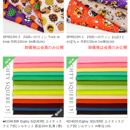
SP6515H-2 2026ハロウィン Trick ot
SP6515H-1 2026ハロウィン おばけと
treat 巾約110cm 1m単位(m)
かぼちゃ 巾約110cm 1m単位(m)
卸価格は会員のみ公開
卸価格は会員のみ公開
NEW
NEW
巻/Roll
■KD4630R Eighty SQUERE エイティス
KD4630 Eighty SQUERE エイティスク
クエア[5] シルケット 原反10m 乱巻 (巻)
エア[5] シルケット m単位 (m)