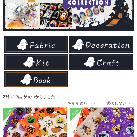
23件
の商品が見つかりました
NEW
NEW