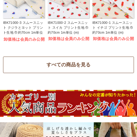
IBK71000-3 スムースニッ
IBK71000-2 スムースニッ
IBK71000-1 スムースニッ
ト クジラとヨット プリン
ト スイカ プリント生地 巾
ト イチゴ プリント生地 巾
ト生地 巾約70cm 1m単位
約70cm 1m単位 (m)
約70cm 1m単位 (m)
(m)
卸価格は会員のみ公開
卸価格は会員のみ公開
卸価格は会員のみ公開
すべての商品を見る