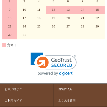
2
3
4
5
6
7
8
9
10
11
12
13
14
15
16
17
18
19
20
21
22
23
24
25
26
27
28
29
30
31
定休日
お買い物かご
お気に入り
ご利用ガイド
よくある質問