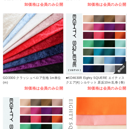
卸価格は会員のみ公開
卸価格は会員のみ公開
巻/Roll
GD3300 クラッシュベロア生地 1m単位
■KD4630R Eighty SQUERE エイティス
(m)
クエア[4] シルケット 原反10m 乱巻 (巻)
卸価格は会員のみ公開
卸価格は会員のみ公開