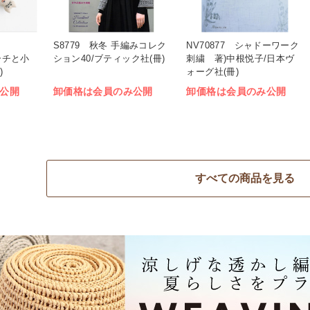
）
S8779 秋冬 手編みコレク
NV70877 シャドーワーク
ローチと小
ション40/ブティック社(冊)
刺繍 著)中根悦子/日本ヴ
)
ォーグ社(冊)
公開
卸価格は会員のみ公開
卸価格は会員のみ公開
すべての商品を見る