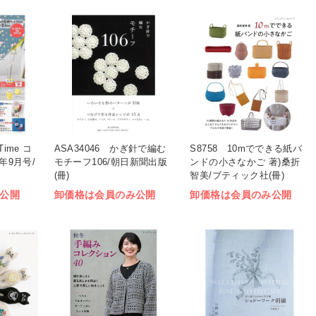
 Time コ
ASA34046 かぎ針で編む
S8758 10mでできる紙バ
年9月号/
モチーフ106/朝日新聞出版
ンドの小さなかご 著)桑折
(冊)
智美/ブティック社(冊)
公開
卸価格は会員のみ公開
卸価格は会員のみ公開