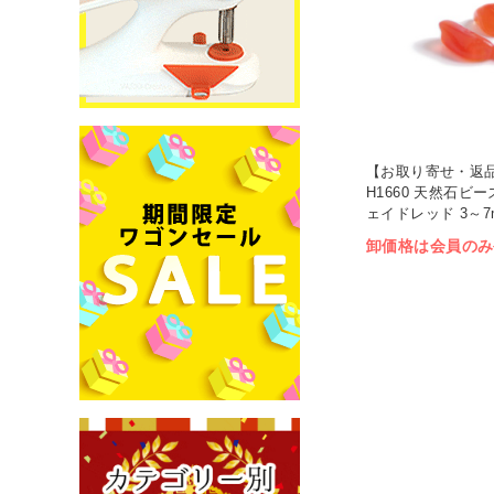
【お取り寄せ・返品
H1660 天然石ビー
ェイドレッド 3～7m
ット (セット)
卸価格は会員のみ