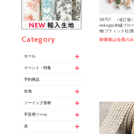
S8757 （改訂版
nekogao刺繍ブ
物/ブティック社(冊
Category
卸価格は会員のみ
セール
イベント・特集
予約商品
生地
ソーイング資材
手芸用ツール
糸