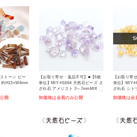
S
ラーストーン ビー
【お取り寄せ・返品不可】■【6枚
【お取り寄せ
約H13×W4mm
単位】MIY-H1664 天然石ビーズ さ
単位】MIY-
ざれ石 アメジスト 3～7mmMIX
ざれ石 シトリン
(箱)
公開
卸価格は会員のみ公開
卸価格は会