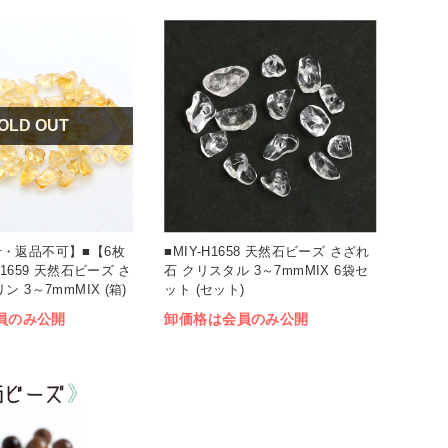
OLD OUT
・返品不可】■【6枚
■MIY-H1658 天然石ビーズ さざれ
H1659 天然石ビーズ さ
石 クリスタル 3～7mmMIX 6袋セ
 3～7mmMIX (箱)
ット (セット)
員のみ公開
卸価格は会員のみ公開