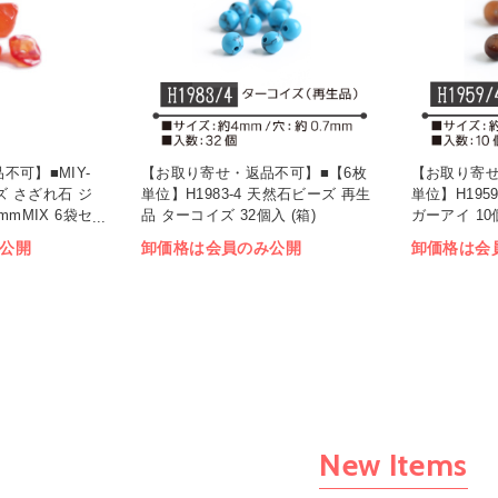
不可】■MIY-
【お取り寄せ・返品不可】■【6枚
【お取り寄せ
ズ さざれ石 ジ
単位】H1983-4 天然石ビーズ 再生
単位】H195
mMIX 6袋セ
品 ターコイズ 32個入 (箱)
ガーアイ 10個
公開
卸価格は会員のみ公開
卸価格は会
New Items