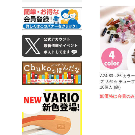
A24-83～86 カ
ズ 天然石 チューブ 
10個入 (袋)
卸価格は会員のみ