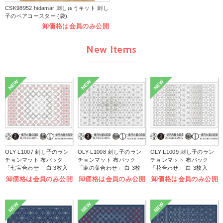
CSK98952 hidamar 刺しゅうキット 刺し
子のペアコースター (袋)
卸価格は会員のみ公開
New Items
NEW
NEW
NEW
OLY-L1007 刺し子のラン
OLY-L1008 刺し子のラン
OLY-L1009 刺し子のラン
チョンマット 布パック
チョンマット 布パック
チョンマット 布パック
「七宝合わせ」 白 3枚入
「麻の葉合わせ」 白 3枚
「花合わせ」 白 3枚入
(袋)
入 (袋)
(袋)
卸価格は会員のみ公開
卸価格は会員のみ公開
卸価格は会員のみ公開
NEW
NEW
NEW