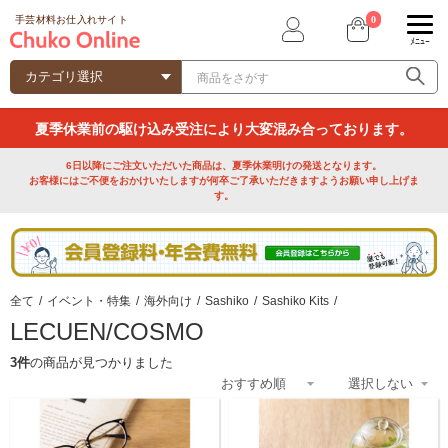
0
手芸材料お仕入れサイト
ﾒﾆｭｰ
夏季休業前の駆け込み受注により大変混み合っております。
6日以降にご注文いただいた商品は、夏季休業明けの発送となります。
お客様にはご不便をおかけいたしますが何卒ご了承いただきますようお願い申し上げま
す。
全て
/
イベント・特集
/
海外向け
/
Sashiko
/
Sashiko Kits
/
LECUEN/COSMO
3件
の商品が見つかりました