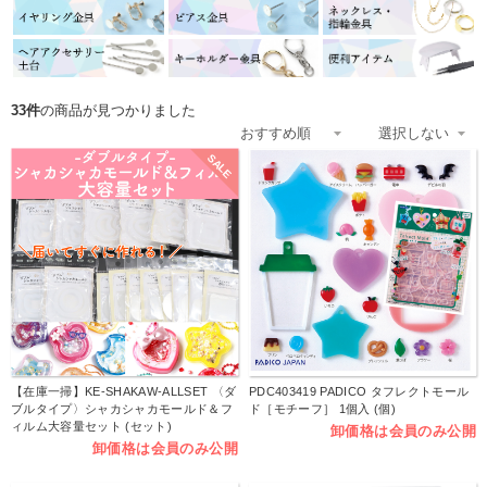
33件
の商品が見つかりました
SALE
【在庫一掃】KE-SHAKAW-ALLSET 〈ダ
PDC403419 PADICO タフレクトモール
ブルタイプ〉シャカシャカモールド＆フ
ド［モチーフ］ 1個入 (個)
ィルム大容量セット (セット)
卸価格は会員のみ公開
卸価格は会員のみ公開