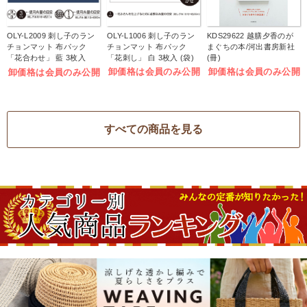
OLY-L2009 刺し子のラン
OLY-L1006 刺し子のラン
KDS29622 越膳夕香のが
チョンマット 布パック
チョンマット 布パック
まぐちの本/河出書房新社
「花合わせ」 藍 3枚入
「花刺し」 白 3枚入 (袋)
(冊)
(袋)
卸価格は会員のみ公開
卸価格は会員のみ公開
卸価格は会員のみ公開
すべての商品を見る