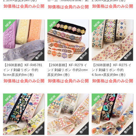
2.1cm×原反約9m (巻)
ローム〈monochrome〉刺
2.5cm×原反約9m (巻)
しゅうキット (袋)
卸価格は会員のみ公開
卸価格は会員のみ公開
卸価格は会員のみ公開
NEW
NEW
NEW
巻/Roll
巻/Roll
巻/Roll
【2608新柄】KF-R45781
【2608新柄】KF-R279 イ
【2608新柄】KF-R275 イ
インド刺繍リボン 巾約
ンド刺繍リボン 巾約2cm×
ンド刺繍リボン 巾約
5cm×原反約9m (巻)
原反約9m (巻)
4.5cm×原反約9m (巻)
卸価格は会員のみ公開
卸価格は会員のみ公開
卸価格は会員のみ公開
NEW
NEW
NEW
巻/Roll
巻/Roll
巻/Roll