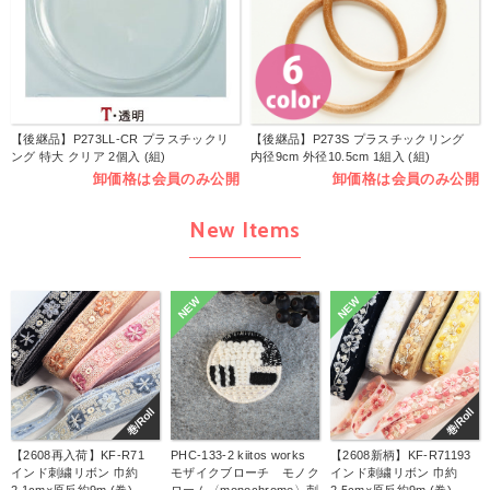
【後継品】P273LL-CR プラスチックリ
【後継品】P273S プラスチックリング
ング 特大 クリア 2個入 (組)
内径9cm 外径10.5cm 1組入 (組)
卸価格は会員のみ公開
卸価格は会員のみ公開
New Items
NEW
NEW
巻/Roll
巻/Roll
【2608再入荷】KF-R71
PHC-133-2 kiitos works
【2608新柄】KF-R71193
インド刺繍リボン 巾約
モザイクブローチ モノク
インド刺繍リボン 巾約