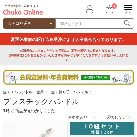
0
手芸材料お仕入れサイト
ﾒﾆｭｰ
夏季休業前の駆け込み受注により大変混み合っております。
6日以降にご注文いただいた商品は、夏季休業明けの発送となります。
お客様にはご不便をおかけいたしますが何卒ご了承いただきますようお願い申し上げま
す。
全て
/
バッグ材料・金具・口金
/
持ち手・ハンドル
/
プラスチックハンドル
14件
の商品が見つかりました