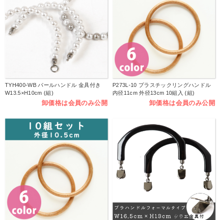
TYH400-WB パールハンドル 金具付き
P273L-10 プラスチックリングハンドル
W13.5×H10cm (組)
内径11cm 外径13cm 10組入 (組)
卸価格は会員のみ公開
卸価格は会員のみ公開