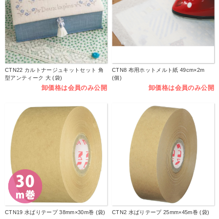
CTN22 カルトナージュキットセット 角
CTN8 布用ホットメルト紙 49cm×2m
型アンティーク 大 (袋)
(個)
卸価格は会員のみ公開
卸価格は会員のみ公開
CTN19 水ばりテープ 38mm×30m巻 (袋)
CTN2 水ばりテープ 25mm×45m巻 (袋)