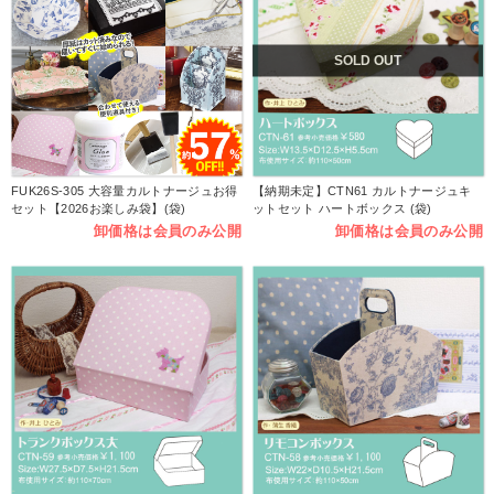
SOLD OUT
FUK26S-305 大容量カルトナージュお得
【納期未定】CTN61 カルトナージュキ
セット【2026お楽しみ袋】(袋)
ットセット ハートボックス (袋)
卸価格は会員のみ公開
卸価格は会員のみ公開