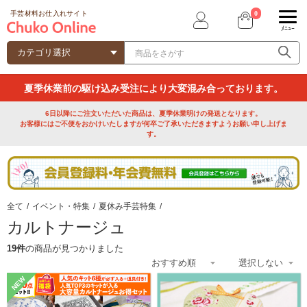
0
手芸材料お仕入れサイト
ﾒﾆｭｰ
夏季休業前の駆け込み受注により大変混み合っております。
6日以降にご注文いただいた商品は、夏季休業明けの発送となります。
お客様にはご不便をおかけいたしますが何卒ご了承いただきますようお願い申し上げま
す。
全て
/
イベント・特集
/
夏休み手芸特集
/
カルトナージュ
19件
の商品が見つかりました
NEW