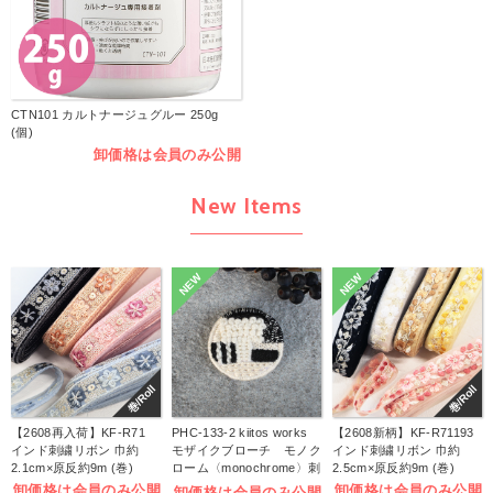
CTN101 カルトナージュグルー 250g
(個)
卸価格は会員のみ公開
New Items
NEW
NEW
巻/Roll
巻/Roll
【2608再入荷】KF-R71
PHC-133-2 kiitos works
【2608新柄】KF-R71193
インド刺繍リボン 巾約
モザイクブローチ モノク
インド刺繍リボン 巾約
2.1cm×原反約9m (巻)
ローム〈monochrome〉刺
2.5cm×原反約9m (巻)
しゅうキット (袋)
卸価格は会員のみ公開
卸価格は会員のみ公開
卸価格は会員のみ公開