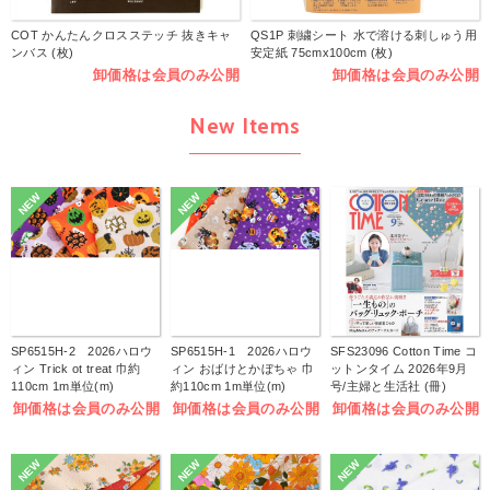
COT かんたんクロスステッチ 抜きキャ
QS1P 刺繍シート 水で溶ける刺しゅう用
ンバス (枚)
安定紙 75cmx100cm (枚)
卸価格は会員のみ公開
卸価格は会員のみ公開
New Items
NEW
NEW
SP6515H-2 2026ハロウ
SP6515H-1 2026ハロウ
SFS23096 Cotton Time コ
ィン Trick ot treat 巾約
ィン おばけとかぼちゃ 巾
ットンタイム 2026年9月
110cm 1m単位(m)
約110cm 1m単位(m)
号/主婦と生活社 (冊)
卸価格は会員のみ公開
卸価格は会員のみ公開
卸価格は会員のみ公開
NEW
NEW
NEW