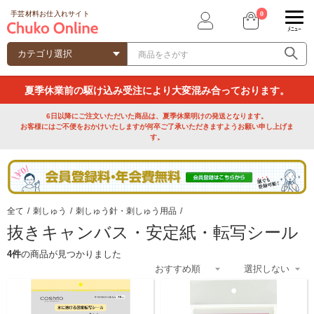
0
手芸材料お仕入れサイト
ﾒﾆｭｰ
夏季休業前の駆け込み受注により大変混み合っております。
6日以降にご注文いただいた商品は、夏季休業明けの発送となります。
お客様にはご不便をおかけいたしますが何卒ご了承いただきますようお願い申し上げま
す。
全て
/
刺しゅう
/
刺しゅう針・刺しゅう用品
/
抜きキャンバス・安定紙・転写シール
4件
の商品が見つかりました