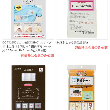
COT412501 コスモ[COSMO] スマ・プ
SAN 刺しゅう安定紙 (袋)
リ 水に溶ける刺しゅう図案転写シール
卸価格は会員のみ公開
約 28.5ｃｍ×20.5ｃｍ 2枚入り (個)
卸価格は会員のみ公開