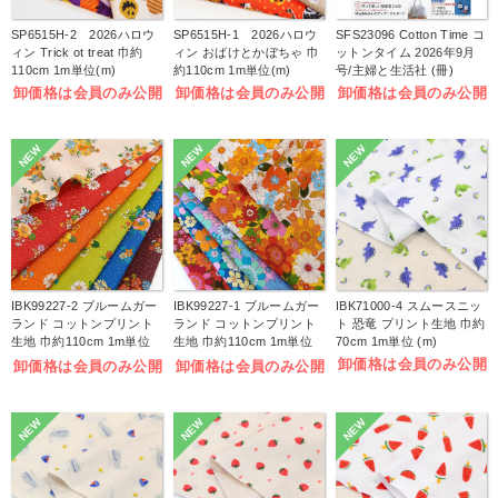
SP6515H-2 2026ハロウ
SP6515H-1 2026ハロウ
SFS23096 Cotton Time コ
ィン Trick ot treat 巾約
ィン おばけとかぼちゃ 巾
ットンタイム 2026年9月
110cm 1m単位(m)
約110cm 1m単位(m)
号/主婦と生活社 (冊)
卸価格は会員のみ公開
卸価格は会員のみ公開
卸価格は会員のみ公開
NEW
NEW
NEW
IBK99227-2 ブルームガー
IBK99227-1 ブルームガー
IBK71000-4 スムースニッ
ランド コットンプリント
ランド コットンプリント
ト 恐竜 プリント生地 巾約
生地 巾約110cm 1m単位
生地 巾約110cm 1m単位
70cm 1m単位 (m)
(m)
(m)
卸価格は会員のみ公開
卸価格は会員のみ公開
卸価格は会員のみ公開
NEW
NEW
NEW