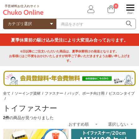
0
手芸材料お仕入れサイト
ﾒﾆｭｰ
夏季休業前の駆け込み受注により大変混み合っております。
6日以降にご注文いただいた商品は、夏季休業明けの発送となります。
お客様にはご不便をおかけいたしますが何卒ご了承いただきますようお願い申し上げま
す。
全て
/
ソーイング資材
/
ファスナー
/
バッグ、ポーチ向け用
/
ビスロンタイプ
/
トイファスナー
2件
の商品が見つかりました