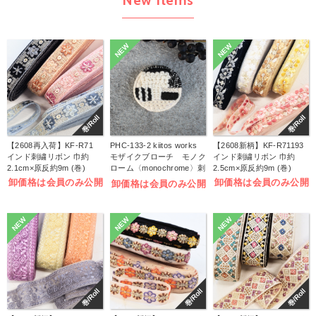
New Items
NEW
NEW
巻/Roll
巻/Roll
【2608再入荷】KF-R71
PHC-133-2 kiitos works
【2608新柄】KF-R71193
インド刺繍リボン 巾約
モザイクブローチ モノク
インド刺繍リボン 巾約
2.1cm×原反約9m (巻)
ローム〈monochrome〉刺
2.5cm×原反約9m (巻)
しゅうキット (袋)
卸価格は会員のみ公開
卸価格は会員のみ公開
卸価格は会員のみ公開
NEW
NEW
NEW
巻/Roll
巻/Roll
巻/Roll