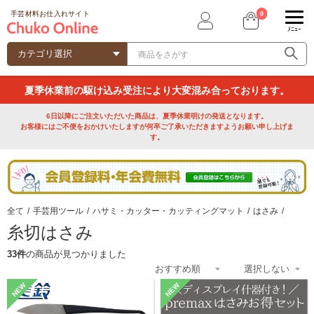
0
手芸材料お仕入れサイト
ﾒﾆｭｰ
夏季休業前の駆け込み受注により大変混み合っております。
6日以降にご注文いただいた商品は、夏季休業明けの発送となります。
お客様にはご不便をおかけいたしますが何卒ご了承いただきますようお願い申し上げま
す。
全て
/
手芸用ツール
/
ハサミ・カッター・カッティングマット
/
はさみ
/
糸切はさみ
33件
の商品が見つかりました
NEW
NEW