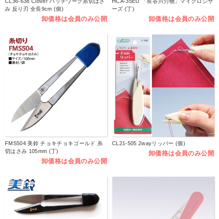
CL36-638 Clover パッチワーク糸切はさ
HCA-35EU 「長谷川刃物」マイクロシザ
み 反り刃 全長9cm (個)
ーズ (丁)
卸価格は会員のみ公開
卸価格は会員のみ公開
FMS504 美鈴 チョキチョキゴールド 糸
CL21-505 2wayリッパー (個)
切はさみ 105mm (丁)
卸価格は会員のみ公開
卸価格は会員のみ公開