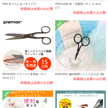
PRE 折りたたみハサミ (丁)
PRE15265 糸・洋裁用ハサミ 11.5cm
(丁)
卸価格は会員のみ公開
卸価格は会員のみ公開
NEW
PRE10593 アラベスク多用途ハサミ
KNW-MS1 編み物用ミニミニはさみ (個)
15cm (丁)
卸価格は会員のみ公開
卸価格は会員のみ公開
NEW