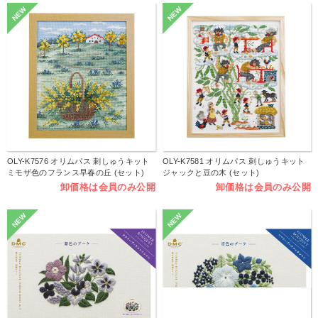
NEW
NEW
OLY-K7576 オリムパス 刺しゅうキット
OLY-K7581 オリムパス 刺しゅうキット
ミモザ色のフランス早春の丘 (セット)
ジャックと豆の木 (セット)
卸価格は会員のみ公開
卸価格は会員のみ公開
NEW
NEW