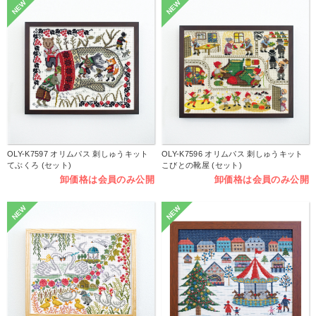
NEW
NEW
OLY-K7597 オリムパス 刺しゅうキット
OLY-K7596 オリムパス 刺しゅうキット
てぶくろ (セット)
こびとの靴屋 (セット)
卸価格は会員のみ公開
卸価格は会員のみ公開
NEW
NEW