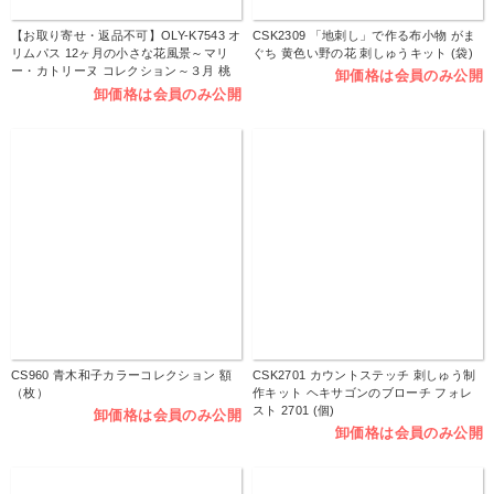
【お取り寄せ・返品不可】OLY-K7543 オ
CSK2309 「地刺し」で作る布小物 がま
リムパス 12ヶ月の小さな花風景～マリ
ぐち 黄色い野の花 刺しゅうキット (袋)
ー・カトリーヌ コレクション～３月 桃
卸価格は会員のみ公開
の花とお雛様 刺しゅうキット (組)
卸価格は会員のみ公開
CS960 青木和子カラーコレクション 額
CSK2701 カウントステッチ 刺しゅう制
（枚）
作キット ヘキサゴンのブローチ フォレ
スト 2701 (個)
卸価格は会員のみ公開
卸価格は会員のみ公開