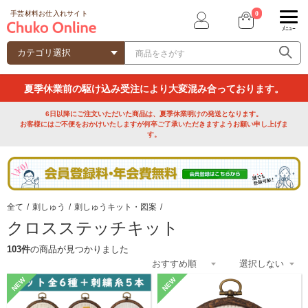
0
手芸材料お仕入れサイト
ﾒﾆｭｰ
夏季休業前の駆け込み受注により大変混み合っております。
6日以降にご注文いただいた商品は、夏季休業明けの発送となります。
お客様にはご不便をおかけいたしますが何卒ご了承いただきますようお願い申し上げま
す。
全て
/
刺しゅう
/
刺しゅうキット・図案
/
クロスステッチキット
103件
の商品が見つかりました
NEW
NEW