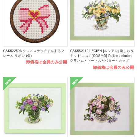
CSK522503 クロスステッチまんまるフ
CSK552112 LECIEN [ルシアン] 刺しゅう
レーム リボン (個)
キット コスモ[COSMO] Fujico collction
グラハム・トーマスとバター・カップ
卸価格は会員のみ公開
(個)
卸価格は会員のみ公開
NEW
NEW