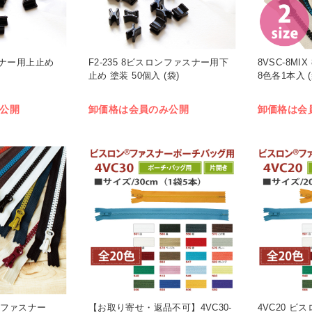
ァスナー用上止め
F2-235 8ビスロンファスナー用下
8VSC-8M
止め 塗装 50個入 (袋)
8色各1本入 (
公開
卸価格は会員のみ公開
卸価格は会
ロンファスナー
【お取り寄せ・返品不可】4VC30-
4VC20 ビ