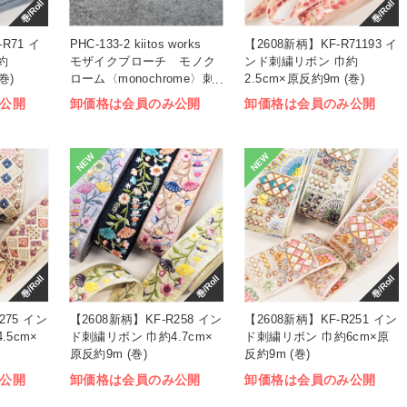
巻/Roll
巻/Roll
R71 イ
PHC-133-2 kiitos works
【2608新柄】KF-R71193 イ
約
モザイクブローチ モノク
ンド刺繍リボン 巾約
巻)
ローム〈monochrome〉刺
2.5cm×原反約9m (巻)
しゅうキット (袋)
公開
卸価格は会員のみ公開
卸価格は会員のみ公開
NEW
NEW
巻/Roll
巻/Roll
巻/Roll
275 イン
【2608新柄】KF-R258 イン
【2608新柄】KF-R251 イン
5cm×
ド刺繍リボン 巾約4.7cm×
ド刺繍リボン 巾約6cm×原
原反約9m (巻)
反約9m (巻)
公開
卸価格は会員のみ公開
卸価格は会員のみ公開