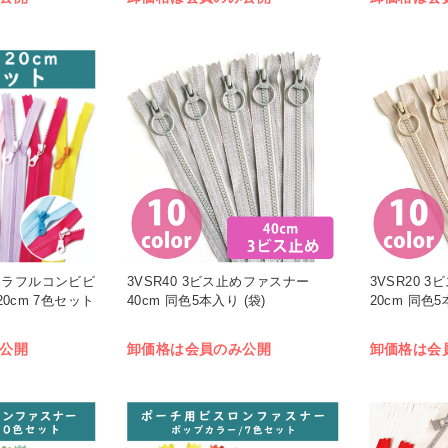
X カラフルコンビビ
3VSR40 3ビス止めファスナー
3VSR20 
0cm 7色セット
40cm 同色5本入り (袋)
20cm 同色5
公開
卸価格は会員のみ公開
卸価格は会