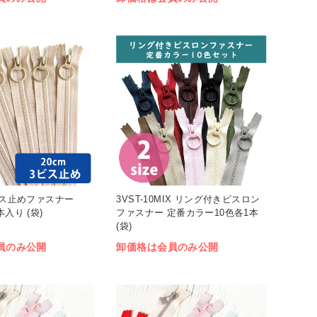
3ビス止めファスナー
3VST-10MIX リング付きビスロン
本入り (袋)
ファスナー 定番カラー10色各1本
(袋)
員のみ公開
卸価格は会員のみ公開