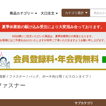
商品カテゴリー
大口注文
夏季休業前の駆け込み受注により大変混み合っております。
6日以降にご注文いただいた商品は、夏季休業明けの発送となります。
お客様にはご不便をおかけいたしますが何卒ご了承いただきますようお願い申し上げます
資材
/
ファスナー
/
バッグ、ポーチ向け用
/
ビスロンタイプ
/
ファスナー
サブカテゴリ