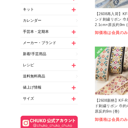
キット
【2608再入荷】KF-
ンド刺繍リボン 巾
カレンダー
2.1cm×原反約9m (
手芸本・定期本
卸価格は会員のみ
メーカー・ブランド
NEW
新着!手芸用品
レシピ
送料無料商品
値上げ情報
サイズ
【2608新柄】KF-R
ド刺繍リボン 巾約4.
原反約9m (巻)
卸価格は会員のみ