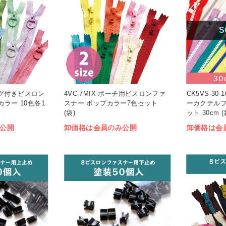
S
リング付きビスロン
4VC-7MIX ポーチ用ビスロンファ
CK5VS-30
ラー 10色各1
スナー ポップカラー7色セット
ーカクテルフ
(袋)
ット 30cm (
公開
卸価格は会員のみ公開
卸価格は会