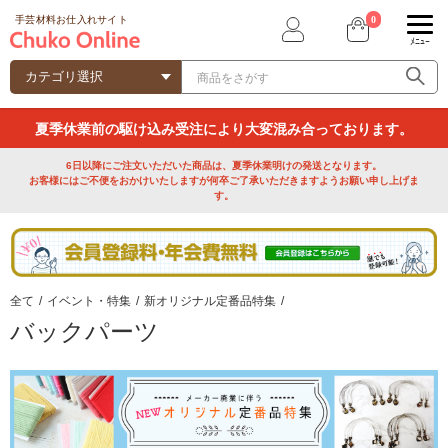
0
手芸材料お仕入れサイト
ﾒﾆｭｰ
夏季休業前の駆け込み受注により大変混み合っております。
6日以降にご注文いただいた商品は、夏季休業明けの発送となります。
お客様にはご不便をおかけいたしますが何卒ご了承いただきますようお願い申し上げま
す。
全て
/
イベント・特集
/
新オリジナル定番品特集
/
バックパーツ