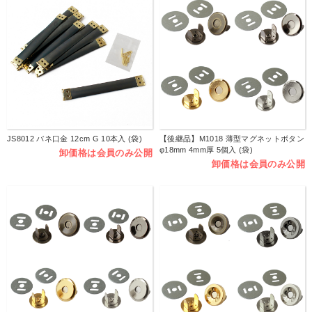
JS8012 バネ口金 12cm G 10本入 (袋)
【後継品】M1018 薄型マグネットボタン
φ18mm 4mm厚 5個入 (袋)
卸価格は会員のみ公開
卸価格は会員のみ公開