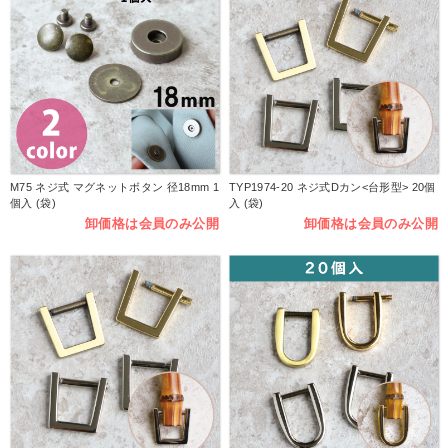
M75 ネジ式 マグネットボタン 径18mm 1
TYP1974-20 ネジ式Dカン<台形型> 20個
個入 (袋)
入 (袋)
卸価格は会員のみ公開
卸価格は会員のみ公開