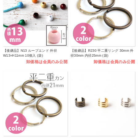
【後継品】N13 ループエンド 外径
【後継品】R230 平二重リング 30mm 外
W13×H11mm 10個入 (袋)
径30mm 内径25mm (袋)
卸価格は会員のみ公開
卸価格は会員のみ公開