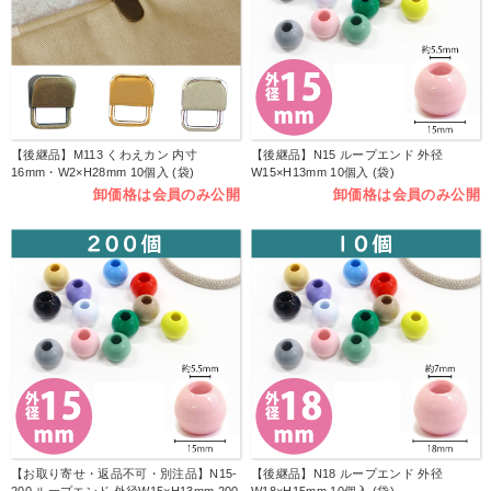
【後継品】M113 くわえカン 内寸
【後継品】N15 ループエンド 外径
16mm・W2×H28mm 10個入 (袋)
W15×H13mm 10個入 (袋)
卸価格は会員のみ公開
卸価格は会員のみ公開
【お取り寄せ・返品不可・別注品】N15-
【後継品】N18 ループエンド 外径