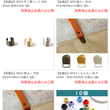
【後継品】R225 平二重リング 外径
【後継品】M70 柄カン 外径
25mm 内径21mm (袋)
H15×W10mm 10個入 (袋)
卸価格は会員のみ公開
卸価格は会員のみ公開
【後継品】M102 柄カン 外径
【後継品】M114 くわえカン 内寸
W15×H18mm 10個入 (袋)
14mm・W18×H32mm 10個入 (袋)
卸価格は会員のみ公開
卸価格は会員のみ公開