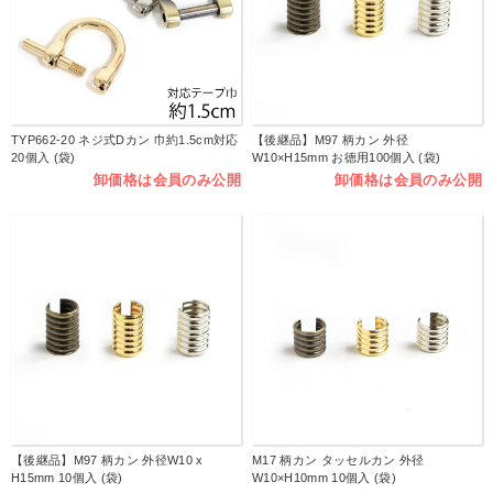
TYP662-20 ネジ式Dカン 巾約1.5cm対応
【後継品】M97 柄カン 外径
20個入 (袋)
W10×H15mm お徳用100個入 (袋)
卸価格は会員のみ公開
卸価格は会員のみ公開
【後継品】M97 柄カン 外径W10 x
M17 柄カン タッセルカン 外径
H15mm 10個入 (袋)
W10×H10mm 10個入 (袋)