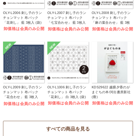
OLY-L2006 刺し子のラン
OLY-L2007 刺し子のラン
OLY-L2008 刺し子のラン
チョンマット 布パック
チョンマット 布パック
チョンマット 布パック
「花刺し」 藍 3枚入 (袋)
「七宝合わせ」 藍 3枚入
「麻の葉合わせ」 藍 3枚
(袋)
入 (袋)
卸価格は会員のみ公開
卸価格は会員のみ公開
卸価格は会員のみ公開
NEW
NEW
OLY-L2009 刺し子のラン
OLY-L1006 刺し子のラン
KDS29622 越膳夕香のが
チョンマット 布パック
チョンマット 布パック
まぐちの本/河出書房新社
「花合わせ」 藍 3枚入
「花刺し」 白 3枚入 (袋)
(冊)
(袋)
卸価格は会員のみ公開
卸価格は会員のみ公開
卸価格は会員のみ公開
すべての商品を見る