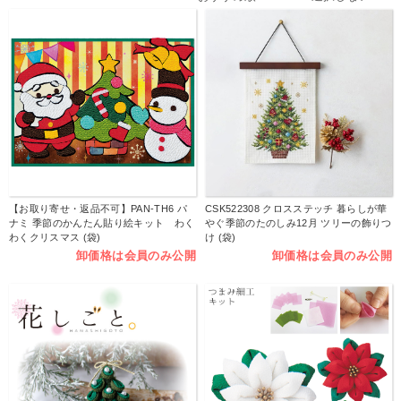
【お取り寄せ・返品不可】PAN-TH6 パ
CSK522308 クロスステッチ 暮らしが華
ナミ 季節のかんたん貼り絵キット わく
やぐ季節のたのしみ12月 ツリーの飾りつ
わくクリスマス (袋)
け (袋)
卸価格は会員のみ公開
卸価格は会員のみ公開