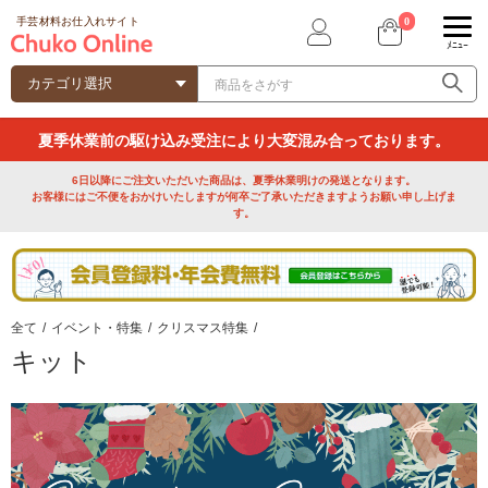
0
手芸材料お仕入れサイト
ﾒﾆｭｰ
夏季休業前の駆け込み受注により大変混み合っております。
6日以降にご注文いただいた商品は、夏季休業明けの発送となります。
お客様にはご不便をおかけいたしますが何卒ご了承いただきますようお願い申し上げま
す。
全て
/
イベント・特集
/
クリスマス特集
/
キット