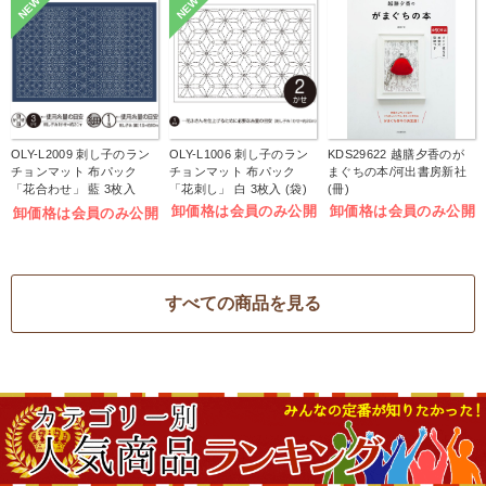
NEW
NEW
OLY-L2009 刺し子のラン
OLY-L1006 刺し子のラン
KDS29622 越膳夕香のが
チョンマット 布パック
チョンマット 布パック
まぐちの本/河出書房新社
「花合わせ」 藍 3枚入
「花刺し」 白 3枚入 (袋)
(冊)
(袋)
卸価格は会員のみ公開
卸価格は会員のみ公開
卸価格は会員のみ公開
すべての商品を見る