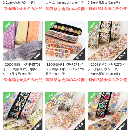
2.1cm×原反約9m (巻)
ローム〈monochrome〉刺
2.5cm×原反約9m (巻)
しゅうキット (袋)
卸価格は会員のみ公開
卸価格は会員のみ公開
卸価格は会員のみ公開
NEW
NEW
NEW
巻/Roll
巻/Roll
巻/Roll
【2608新柄】KF-R45781
【2608新柄】KF-R279 イ
【2608新柄】KF-R275 イ
インド刺繍リボン 巾約
ンド刺繍リボン 巾約2cm×
ンド刺繍リボン 巾約
5cm×原反約9m (巻)
原反約9m (巻)
4.5cm×原反約9m (巻)
卸価格は会員のみ公開
卸価格は会員のみ公開
卸価格は会員のみ公開
NEW
NEW
NEW
巻/Roll
巻/Roll
巻/Roll