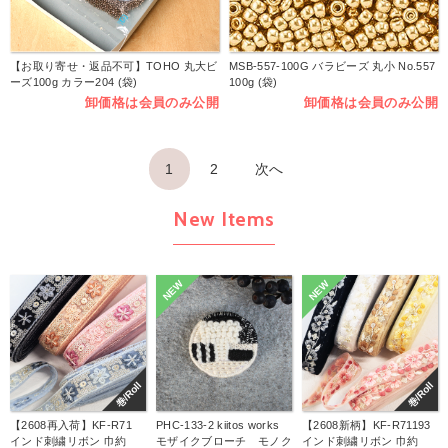
【お取り寄せ・返品不可】TOHO 丸大ビ
MSB-557-100G バラビーズ 丸小 No.557
ーズ100g カラー204 (袋)
100g (袋)
卸価格は会員のみ公開
卸価格は会員のみ公開
1
2
次へ
New Items
NEW
NEW
巻/Roll
巻/Roll
【2608再入荷】KF-R71
PHC-133-2 kiitos works
【2608新柄】KF-R71193
インド刺繍リボン 巾約
モザイクブローチ モノク
インド刺繍リボン 巾約