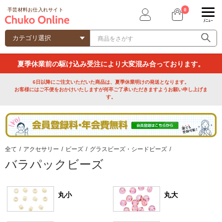
0
手芸材料お仕入れサイト
ﾒﾆｭｰ
夏季休業前の駆け込み受注により大変混み合っております。
6日以降にご注文いただいた商品は、夏季休業明けの発送となります。
お客様にはご不便をおかけいたしますが何卒ご了承いただきますようお願い申し上げま
す。
全て
/
アクセサリー
/
ビーズ
/
グラスビーズ・シードビーズ
/
バラパックビーズ
丸小
丸大