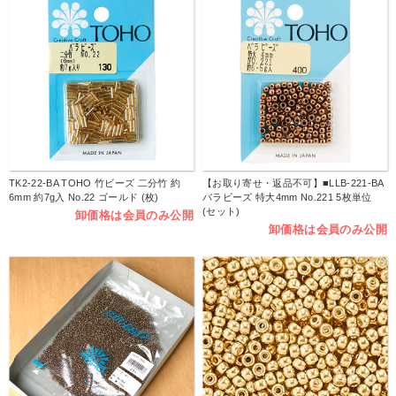
TK2-22-BA TOHO 竹ビーズ 二分竹 約
【お取り寄せ・返品不可】■LLB-221-BA
6mm 約7g入 No.22 ゴールド (枚)
バラビーズ 特大4mm No.221 5枚単位
(セット)
卸価格は会員のみ公開
卸価格は会員のみ公開