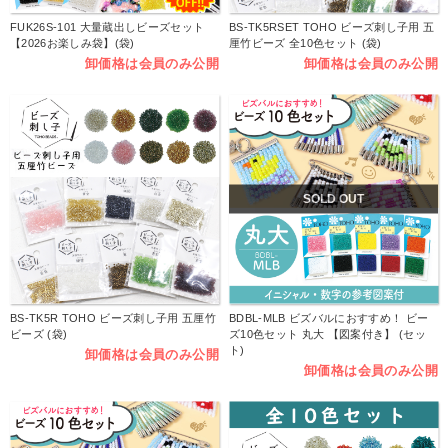
FUK26S-101 大量蔵出しビーズセット
BS-TK5RSET TOHO ビーズ刺し子用 五
【2026お楽しみ袋】(袋)
厘竹ビーズ 全10色セット (袋)
卸価格は会員のみ公開
卸価格は会員のみ公開
SOLD OUT
BS-TK5R TOHO ビーズ刺し子用 五厘竹
BDBL-MLB ビズバルにおすすめ！ ビー
ビーズ (袋)
ズ10色セット 丸大 【図案付き】 (セッ
ト)
卸価格は会員のみ公開
卸価格は会員のみ公開