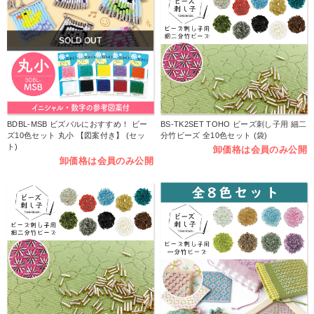
SOLD OUT
BDBL-MSB ビズバルにおすすめ！ ビー
BS-TK2SET TOHO ビーズ刺し子用 細二
ズ10色セット 丸小 【図案付き】 (セッ
分竹ビーズ 全10色セット (袋)
ト)
卸価格は会員のみ公開
卸価格は会員のみ公開