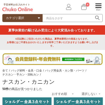
0
手芸材料お仕入れサイト
ﾒﾆｭｰ
夏季休業前の駆け込み受注により大変混み合っております。
6日以降にご注文いただいた商品は、夏季休業明けの発送となります。
お客様にはご不便をおかけいたしますが何卒ご了承いただきますようお願い申し上げま
す。
全て
/
バッグ材料・金具・口金
/
バッグ用金具・カン類・パーツ
/
ナスカン・手カン・回転カン
/
ナスカン・カニカン
50件
の商品が見つかりました