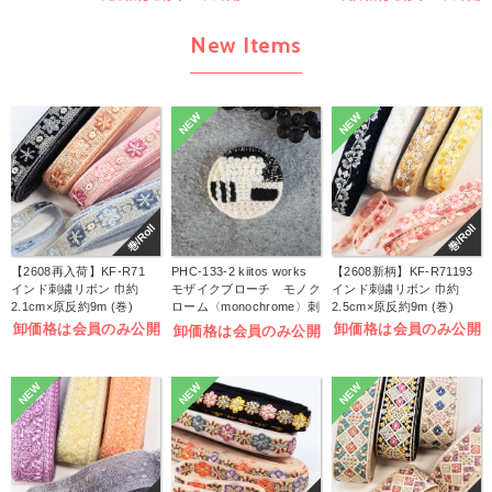
New Items
NEW
NEW
巻/Roll
巻/Roll
【2608再入荷】KF-R71
PHC-133-2 kiitos works
【2608新柄】KF-R71193
インド刺繍リボン 巾約
モザイクブローチ モノク
インド刺繍リボン 巾約
2.1cm×原反約9m (巻)
ローム〈monochrome〉刺
2.5cm×原反約9m (巻)
しゅうキット (袋)
卸価格は会員のみ公開
卸価格は会員のみ公開
卸価格は会員のみ公開
NEW
NEW
NEW