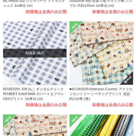
MC59900-102 パッチワーク マドラスチ
USA2606-583 生成り地 チェック柄 シン
ェック 1m単位 (m)
プル 巾約110cm 1m単位 (m)
卸価格は会員のみ公開
卸価格は会員のみ公開
NEW
SOLD OUT
巻/Roll
ROB23291-336 ねこ ギンガムチェック
■AC26020R American Country アメリカ
ROBERT KAUFMAN ロバートカフマン
ンカントリー シーチングプリント 原反
USAプリント 1m単位 (m)
約11m巻 (巻)
卸価格は会員のみ公開
卸価格は会員のみ公開
NEW
NEW