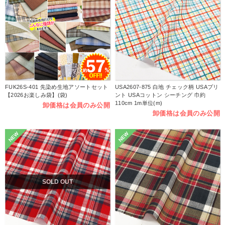
FUK26S-401 先染め生地アソートセット
USA2607-875 白地 チェック柄 USAプリ
【2026お楽しみ袋】(袋)
ント USAコットン シーチング 巾約
110cm 1m単位(m)
卸価格は会員のみ公開
卸価格は会員のみ公開
NEW
NEW
SOLD OUT