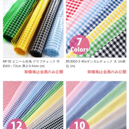
MF35 ビニール生地 グラフチェック 巾
B53000-3 40sギンガムチェック 大 1m単
約60～72cm 厚さ0.4mm (m)
位 (m)
卸価格は会員のみ公開
卸価格は会員のみ公開