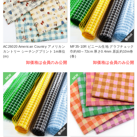
巻/Roll
AC26020 American Country アメリカン
MF35-10R ビニール生地 グラフチェック
カントリー シーチングプリント 1m単位
巾約60～72cm 厚さ0.4mm 原反約10m巻
(m)
(巻)
卸価格は会員のみ公開
卸価格は会員のみ公開
NEW
NEW
巻/Roll