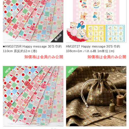
巻/Roll
■HM10725R Happy message 30’S 巾約
HM10727 Happy message 30’S 巾約
110cm 原反約12ｍ (巻)
108cm×1m パネル柄 1m単位 (m)
卸価格は会員のみ公開
卸価格は会員のみ公開
NEW
NEW