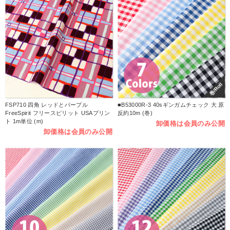
巻/Roll
FSP710 四角 レッドとパープル
■B53000R-3 40sギンガムチェック 大 原
FreeSpirit フリースピリット USAプリン
反約10m (巻)
ト 1m単位 (m)
卸価格は会員のみ公開
卸価格は会員のみ公開