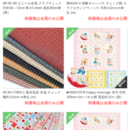
MF35-5R ビニール生地 グラフチェック
B88160-2 綿麻キャンバス チェック柄 カ
巾約60～72cm 厚さ0.4mm 原反約5m巻
ラフルサンドウィッチ 巾約112cm m単
(巻)
位 (m)
卸価格は会員のみ公開
卸価格は会員のみ公開
NEW
NEW
巻/Roll
NCM-CY600-1 新潟先染 生地 チェック
■HM10727R Happy message 30’S 巾約
幅約110cm m単位 (m)
108cm×1m パネル柄 原反約12ｍ (巻)
卸価格は会員のみ公開
卸価格は会員のみ公開
NEW
NEW