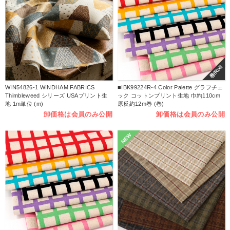
巻/Roll
WIN54826-1 WINDHAM FABRICS
■IBK99224R-4 Color Palette グラフチェ
Thimbleweed シリーズ USAプリント生
ック コットンプリント生地 巾約110cm
地 1m単位 (m)
原反約12m巻 (巻)
卸価格は会員のみ公開
卸価格は会員のみ公開
NEW