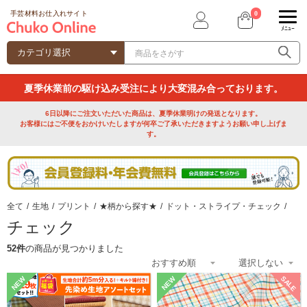
0
手芸材料お仕入れサイト
ﾒﾆｭｰ
夏季休業前の駆け込み受注により大変混み合っております。
6日以降にご注文いただいた商品は、夏季休業明けの発送となります。
お客様にはご不便をおかけいたしますが何卒ご了承いただきますようお願い申し上げま
す。
全て
/
生地
/
プリント
/
★柄から探す★
/
ドット・ストライプ・チェック
/
チェック
52件
の商品が見つかりました
SALE
NEW
NEW