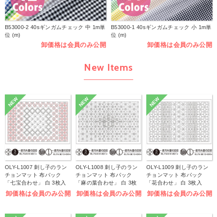
B53000-2 40sギンガムチェック 中 1m単
B53000-1 40sギンガムチェック 小 1m単
位 (m)
位 (m)
卸価格は会員のみ公開
卸価格は会員のみ公開
New Items
NEW
NEW
NEW
OLY-L1007 刺し子のラン
OLY-L1008 刺し子のラン
OLY-L1009 刺し子のラン
チョンマット 布パック
チョンマット 布パック
チョンマット 布パック
「七宝合わせ」 白 3枚入
「麻の葉合わせ」 白 3枚
「花合わせ」 白 3枚入
(袋)
入 (袋)
(袋)
卸価格は会員のみ公開
卸価格は会員のみ公開
卸価格は会員のみ公開