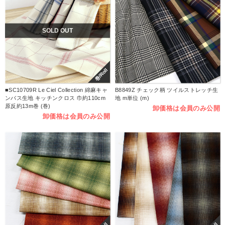
SOLD OUT
巻/Roll
■SC10709R Le Ciel Collection 綿麻キャ
B8849Z チェック柄 ツイルストレッチ生
ンバス生地 キッチンクロス 巾約110cm
地 m単位 (m)
原反約13m巻 (巻)
卸価格は会員のみ公開
卸価格は会員のみ公開