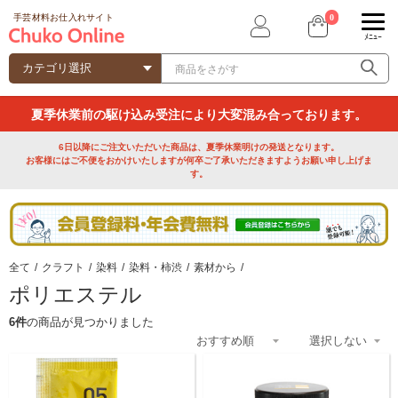
0
手芸材料お仕入れサイト
ﾒﾆｭｰ
夏季休業前の駆け込み受注により大変混み合っております。
6日以降にご注文いただいた商品は、夏季休業明けの発送となります。
お客様にはご不便をおかけいたしますが何卒ご了承いただきますようお願い申し上げま
す。
全て
/
クラフト
/
染料
/
染料・柿渋
/
素材から
/
ポリエステル
6件
の商品が見つかりました