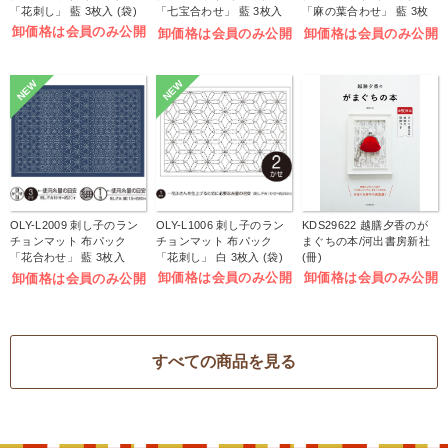
「花刺し」 藍 3枚入 (袋)
「七宝合わせ」 藍 3枚入
「麻の葉合わせ」 藍 3枚
(袋)
入 (袋)
卸価格は会員のみ公開
卸価格は会員のみ公開
卸価格は会員のみ公開
NEW
NEW
OLY-L2009 刺し子のラン
OLY-L1006 刺し子のラン
KDS29622 越膳夕香のが
チョンマット 布パック
チョンマット 布パック
まぐちの本/河出書房新社
「花合わせ」 藍 3枚入
「花刺し」 白 3枚入 (袋)
(冊)
(袋)
卸価格は会員のみ公開
卸価格は会員のみ公開
卸価格は会員のみ公開
すべての商品を見る