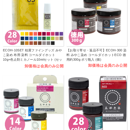
ECOH-10SET 桂屋ファイングッズ みや
【お取り寄せ・返品不可】ECOH-300 染
こ染め 布用 染料 コールダイホット
料 みやこ染め コールダイホットECO 徳
10g+色止剤ミカノール10mlセット (セッ
用約300g ポリ瓶入 (個)
ト)
卸価格は会員のみ公開
卸価格は会員のみ公開