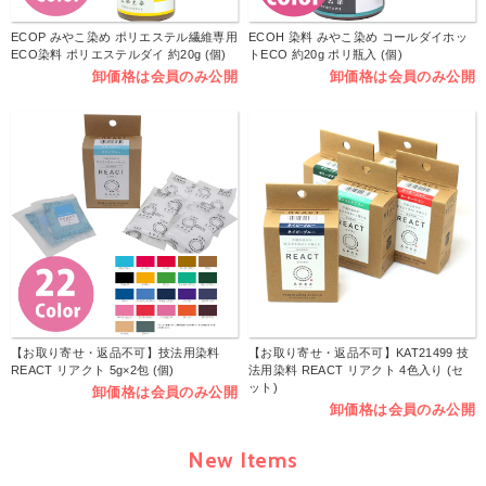
ECOP みやこ染め ポリエステル繊維専用
ECOH 染料 みやこ染め コールダイホッ
ECO染料 ポリエステルダイ 約20g (個)
トECO 約20g ポリ瓶入 (個)
卸価格は会員のみ公開
卸価格は会員のみ公開
【お取り寄せ・返品不可】技法用染料
【お取り寄せ・返品不可】KAT21499 技
REACT リアクト 5g×2包 (個)
法用染料 REACT リアクト 4色入り (セ
ット)
卸価格は会員のみ公開
卸価格は会員のみ公開
New Items